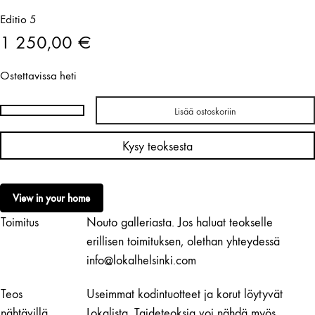
Editio 5
1 250,00
€
Ostettavissa heti
Lisää ostoskoriin
Katja
Hagelstam
Kysy teoksesta
|
Backyard
määrä
View in your home
Toimitus
Nouto galleriasta. Jos haluat teokselle
erillisen toimituksen, olethan yhteydessä
info@lokalhelsinki.com
Teos
Useimmat kodintuotteet ja korut löytyvät
nähtävillä
Lokalista. Taideteoksia voi nähdä myös