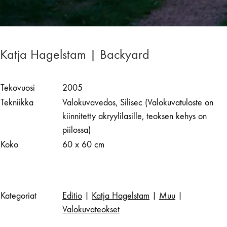
Katja Hagelstam | Backyard
Tekovuosi
2005
Tekniikka
Valokuvavedos, Silisec (Valokuvatuloste on
kiinnitetty akryylilasille, teoksen kehys on
piilossa)
Koko
60 x 60 cm
Kategoriat
Editio
|
Katja Hagelstam
|
Muu
|
Valokuvateokset