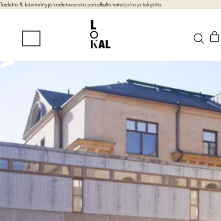
Taidetta & käsintehtyjä kodintavaroita paikallisilta taiteilijoilta ja tekijöiltä.