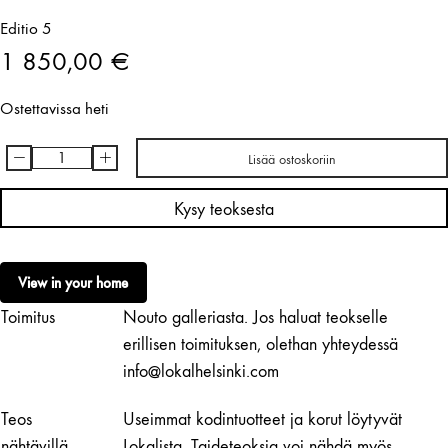
Editio 5
1 850,00
€
Ostettavissa heti
-
+
Lisää ostoskoriin
Katja
Hagelstam
Kysy teoksesta
|
The
Pillars
View in your home
määrä
Toimitus
Nouto galleriasta. Jos haluat teokselle
erillisen toimituksen, olethan yhteydessä
info@lokalhelsinki.com
Teos
Useimmat kodintuotteet ja korut löytyvät
nähtävillä
Lokalista. Taideteoksia voi nähdä myös