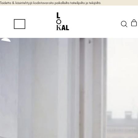
Taidetta & käsintehtyjä kodintavaroita paikallisilta taiteilijoilta ja tekijöiltä.