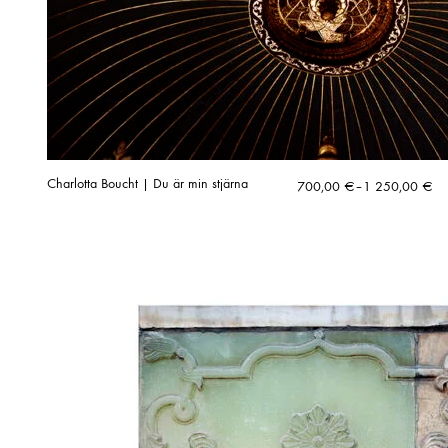
Charlotta Boucht | Du är min stjärna
Hintaluokka:
700,00
€
–
1 250,00
€
700,00 €
-
1
250,00 €