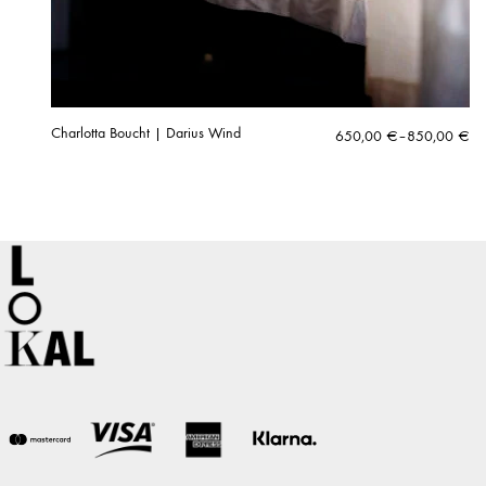
Charlotta Boucht | Darius Wind
Hintaluokka:
650,00
€
–
850,00
€
650,00 €
-
850,00 €