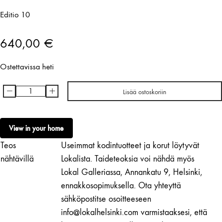
Editio 10
640,00
€
Ostettavissa heti
-
+
Lisää ostoskoriin
Charlotta
Boucht
|
View in your home
Selassie
Teos
Useimmat kodintuotteet ja korut löytyvät
Forever
määrä
nähtävillä
Lokalista. Taideteoksia voi nähdä myös
Lokal Galleriassa, Annankatu 9, Helsinki,
ennakkosopimuksella. Ota yhteyttä
sähköpostitse osoitteeseen
info@lokalhelsinki.com varmistaaksesi, että