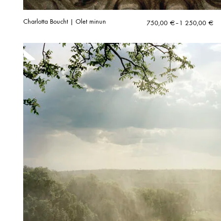
Charlotta Boucht | Olet minun
Hintaluokka:
750,00
€
–
1 250,00
€
750,00 €
-
1
250,00 €