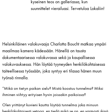
kyseinen teos on galleriassa, kun
suunnittelet vierailuasi. Tervetuloa Lokaliin!
Helsinkiläinen valokuvaaja Charlotta Boucht matkaa ympäri
maailmaa kamera kädessään. Hänellä on tausta
dokumentaarisessa valokuvassa sekä ja kaupallisessa
valokuvauksessa. Hän löytää tyyneyden henkilökohtaisessa
taiteellisessa työssään, joka syntyy eri tilassa hänen muun
työnsä rinnalla.
“Mikä on tietyn paikan sielu? Mistä koostuu tunnelma? Miksi
ihminen viihtyy erityisen hyvin joissakin paikoissa?
Olen yrittänyt kuvieni kautta löytää tunnelma joka minuun
henkilökohtaisesti vetoaa, en tiedä mikä se on, en varmasti ikinä