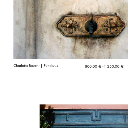
Charlotta Boucht | Puhdistus
Hintaluokka:
800,00
€
–
1 250,00
€
800,00 €
-
1
250,00 €