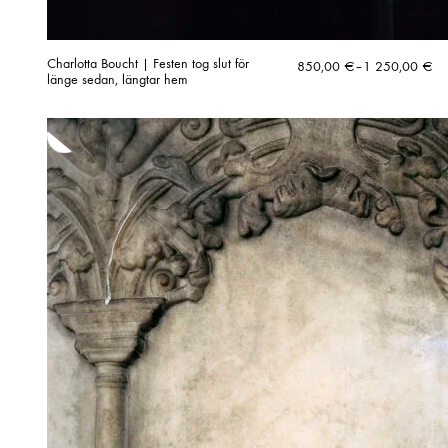
Charlotta Boucht | Festen tog slut för
Hintaluokka:
850,00
€
–
1 250,00
€
länge sedan, längtar hem
850,00 €
-
1
250,00 €