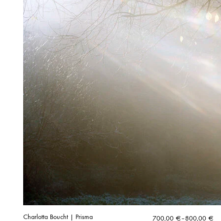
Charlotta Boucht | Prisma
Hintaluokka:
700,00
€
–
800,00
€