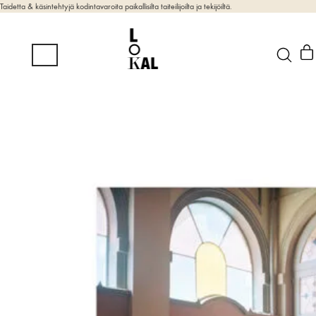
Taidetta & käsintehtyjä kodintavaroita paikallisilta taiteilijoilta ja tekijöiltä.