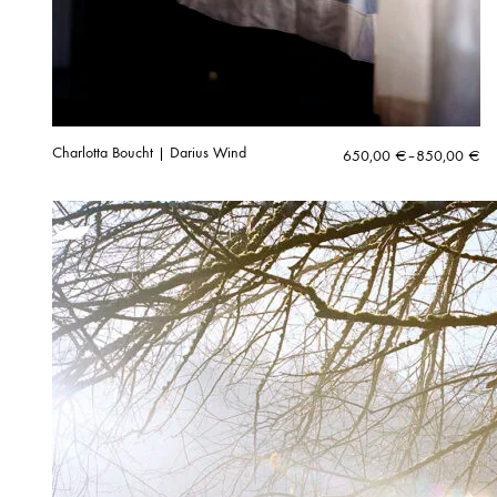
Charlotta Boucht | Darius Wind
Hintaluokka:
650,00
€
–
850,00
€
650,00 €
-
850,00 €