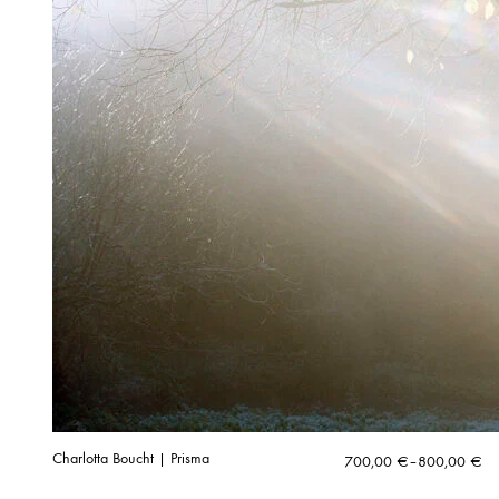
Charlotta Boucht | Prisma
Hintaluokka:
700,00
€
–
800,00
€
700,00 €