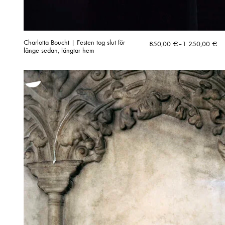
Charlotta Boucht | Festen tog slut för
Hintaluokka:
850,00
€
–
1 250,00
€
länge sedan, längtar hem
850,00 €
-
1
250,00 €