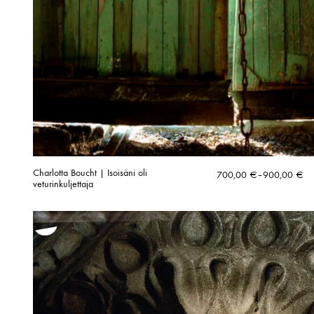
Charlotta Boucht | Isoisäni oli
Hintaluokka:
700,00
€
–
900,00
€
veturinkuljettaja
700,00 €
-
900,00 €