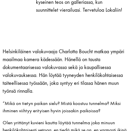
kyseinen teos on galleriassa, kun
suunnittelet vierailuasi. Tervetuloa Lokaliin!
Helsinkiläinen valokuvaaja Charlotta Boucht matkaa ympäri
maailmaa kamera kädessään. Hänellä on tausta
dokumentaarisessa valokuvassa sekä ja kaupallisessa
valokuvauksessa. Hän löytää tyyneyden henkilökohtaisessa
taiteellisessa työssään, joka syntyy eri tilassa hänen muun
työnsä rinnalla.
“Mikä on tietyn paikan sielu? Mistä koostuu tunnelma? Miksi
ihminen viihtyy erityisen hyvin joissakin paikoissa?
Olen yrittänyt kuvieni kautta löytää tunnelma joka minuun
henkilökohtaisesti vetoaa, en tiedä mikä se on, en varmasti ikinä