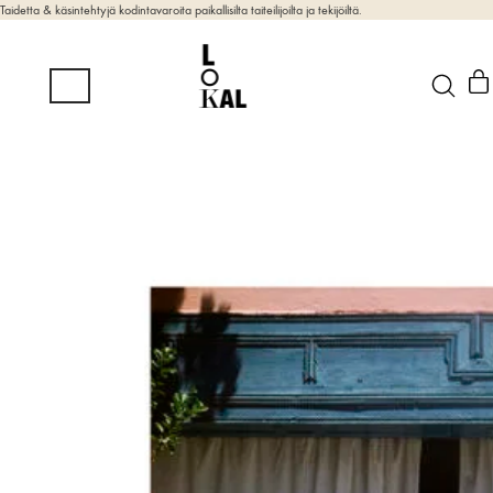
Taidetta & käsintehtyjä kodintavaroita paikallisilta taiteilijoilta ja tekijöiltä.