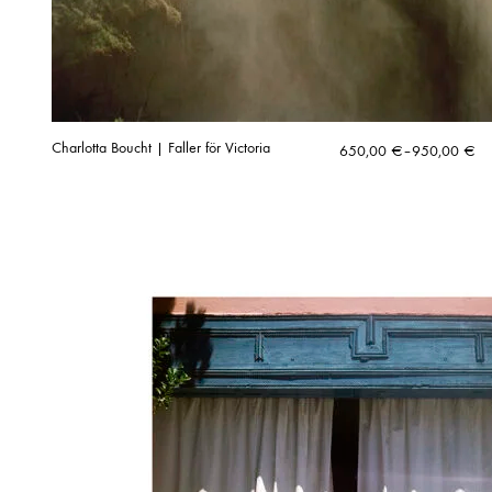
Charlotta Boucht | Faller för Victoria
Hintaluokka:
650,00
€
–
950,00
€
650,00 €
-
950,00 €