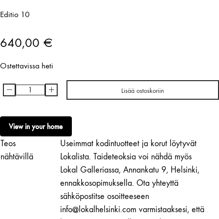
Editio 10
640,00
€
Ostettavissa heti
-
+
Lisää ostoskoriin
Charlotta
Boucht
|
View in your home
Jos
Teos
Useimmat kodintuotteet ja korut löytyvät
esitys
alkaa
nähtävillä
Lokalista. Taideteoksia voi nähdä myös
määrä
Lokal Galleriassa, Annankatu 9, Helsinki,
ennakkosopimuksella. Ota yhteyttä
sähköpostitse osoitteeseen
info@lokalhelsinki.com varmistaaksesi, että