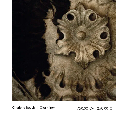
Charlotta Boucht | Olet minun
Hintaluokka:
750,00
€
–
1 250,00
€
750,00 €