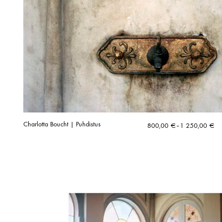
Charlotta Boucht | Puhdistus
Hintaluokka:
800,00
€
–
1 250,00
€
800,00 €
-
1
250,00 €