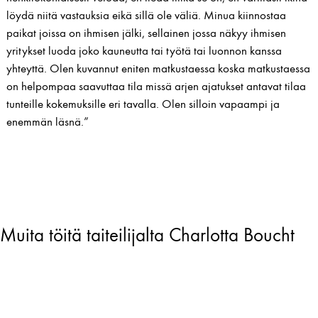
löydä niitä vastauksia eikä sillä ole väliä. Minua kiinnostaa
paikat joissa on ihmisen jälki, sellainen jossa näkyy ihmisen
yritykset luoda joko kauneutta tai työtä tai luonnon kanssa
yhteyttä. Olen kuvannut eniten matkustaessa koska matkustaessa
on helpompaa saavuttaa tila missä arjen ajatukset antavat tilaa
tunteille kokemuksille eri tavalla. Olen silloin vapaampi ja
enemmän läsnä.”
Muita töitä taiteilijalta Charlotta Boucht