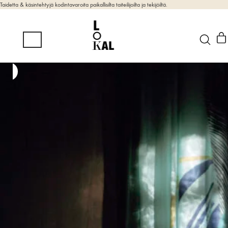
Taidetta & käsintehtyjä kodintavaroita paikallisilta taiteilijoilta ja tekijöiltä.