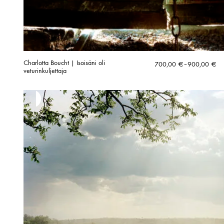
Charlotta Boucht | Isoisäni oli
Hintaluokka:
700,00
€
–
900,00
€
veturinkuljettaja
700,00 €
-
900,00 €