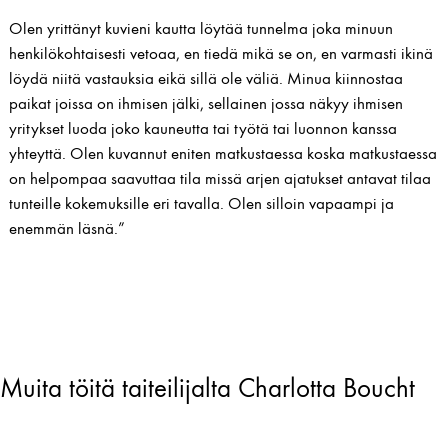
Olen yrittänyt kuvieni kautta löytää tunnelma joka minuun
henkilökohtaisesti vetoaa, en tiedä mikä se on, en varmasti ikinä
löydä niitä vastauksia eikä sillä ole väliä. Minua kiinnostaa
paikat joissa on ihmisen jälki, sellainen jossa näkyy ihmisen
yritykset luoda joko kauneutta tai työtä tai luonnon kanssa
yhteyttä. Olen kuvannut eniten matkustaessa koska matkustaessa
on helpompaa saavuttaa tila missä arjen ajatukset antavat tilaa
tunteille kokemuksille eri tavalla. Olen silloin vapaampi ja
enemmän läsnä.”
Muita töitä taiteilijalta Charlotta Boucht