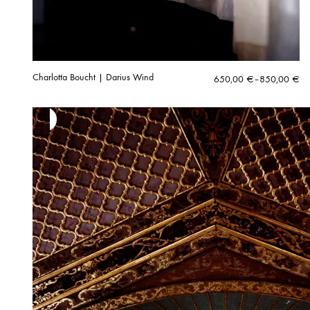
Charlotta Boucht | Darius Wind
Hintaluokka:
650,00
€
–
850,00
€
650,00 €
-
850,00 €