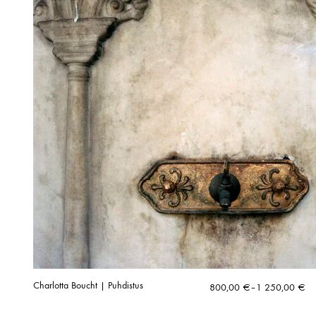
Charlotta Boucht | Puhdistus
Hintaluokka:
800,00
€
–
1 250,00
€
800,00 €