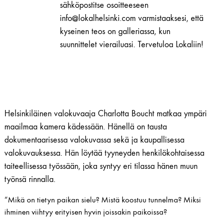
sähköpostitse osoitteeseen
määrä
info@lokalhelsinki.com varmistaaksesi, että
kyseinen teos on galleriassa, kun
suunnittelet vierailuasi. Tervetuloa Lokaliin!
Helsinkiläinen valokuvaaja Charlotta Boucht matkaa ympäri
maailmaa kamera kädessään. Hänellä on tausta
dokumentaarisessa valokuvassa sekä ja kaupallisessa
valokuvauksessa. Hän löytää tyyneyden henkilökohtaisessa
taiteellisessa työssään, joka syntyy eri tilassa hänen muun
työnsä rinnalla.
“Mikä on tietyn paikan sielu? Mistä koostuu tunnelma? Miksi
ihminen viihtyy erityisen hyvin joissakin paikoissa?