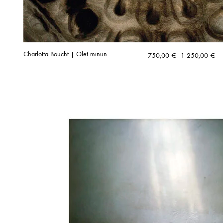
Charlotta Boucht | Olet minun
Hintaluokka:
750,00
€
–
1 250,00
€
750,00 €
-
1
250,00 €