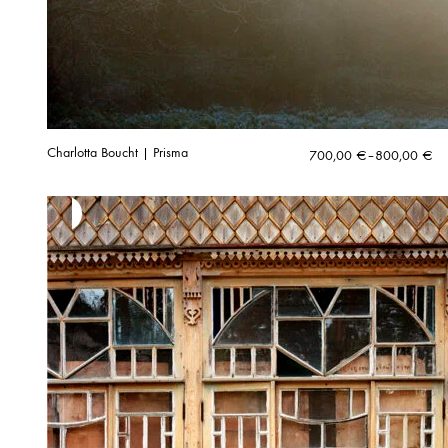
Charlotta Boucht | Prisma
Hintaluokka:
700,00
€
–
800,00
€
700,00 €
-
800,00 €