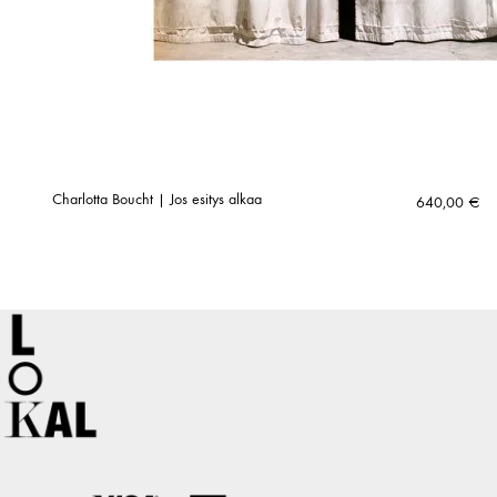
Charlotta Boucht | Jos esitys alkaa
640,00
€