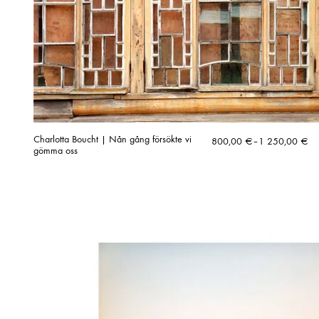
Charlotta Boucht | Nån gång försökte vi
Hintaluokka:
800,00
€
–
1 250,00
€
gömma oss
800,00 €
-
1
250,00 €