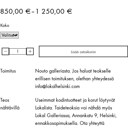
850,00
€
–
1 250,00
€
Hintaluokka:
Koko
850,00 €
-
1
-
+
Lisää ostoskoriin
Charlotta
250,00 €
Boucht
|
Toimitus
Nouto galleriasta. Jos haluat teokselle
Festen
erillisen toimituksen, olethan yhteydessä
tog
info@lokalhelsinki.com
slut
för
Teos
Useimmat kodintuotteet ja korut löytyvät
länge
nähtävillä
Lokalista. Taideteoksia voi nähdä myös
sedan,
Lokal Galleriassa, Annankatu 9, Helsinki,
längtar
ennakkosopimuksella. Ota yhteyttä
hem