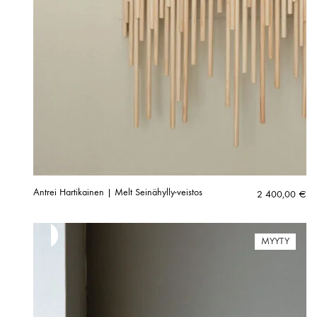
Antrei Hartikainen | Melt Seinähylly-veistos
2 400,00
€
MYYTY