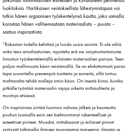
jatkuvasti toiminnallisten esineiden ja kuvataiteen perinteisiä
luokituksia. Hartikaisen veistoksellista lähestymistapaa voi
tutkia hänen orgaanisen työskentelynsä kautta, joka samalla
korostaa hänen valitsemastaan materiaalista – puusta –
saatua inspiraatiota.
”Rakastan todella kehittää ja luoda uusia asioita. Ei ole väliä
onko teos ainutlaatuinen, rajoitettu erä vai sarjatuotantotuote.
Innostun työskentelemällä erilaisten materiaalien parissa. Teen
paljon mallinnusta käsin veistämällä. Se on ehdottomasti paras
tapa suunnitella pienempiä tuotteita ja esineitä, sillä tuntuu
mahtavalta tehdä malleja omin käsin. On itsestä kiinni, kuinka
pitkälle työntää materiaalin rajoja oikeita mittasuhteita ja
muotoja etsiessä.
On inspiroivaa siirtää luonnon vahvaa jälkeä ja kauneutta
puuhun tuomalla esiin sen kiehtovimmat rakenteelliset ja
esteettiset piirteet. Muodot, mittakaavat ja erilaiset pinnat
syntyvät tutkimalla ihmisen muovaamia maisemia, ilmasto ja