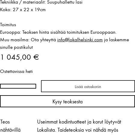
Tekniikka / materiaalit: Suupuhallettu lasi
Koko: 27 x 22 x 19cm
Toimitus
Eurooppa: Teoksen hinta sisältää toimituksen Eurooppaan.
Muu maailma: Ota yhteyttä
info@lokalhelsinki.com
ja laskemme
sinulle postikulut
1 045,00
€
Ostettavissa heti
Lisää ostoskoriin
Antrei
Hartikainen
Kysy teoksesta
/
Melt
sculpture
Teos
Useimmat kodintuotteet ja korut löytyvät
(opal
nähtävillä
Lokalista. Taideteoksia voi nähdä myös
white