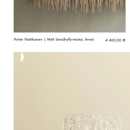
Antrei Hartikainen | Melt Seinähylly-veistos, leveä
4 400,00
€