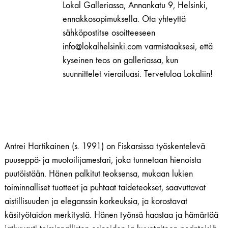
Lokal Galleriassa, Annankatu 9, Helsinki,
1)
ennakkosopimuksella. Ota yhteyttä
määrä
sähköpostitse osoitteeseen
info@lokalhelsinki.com varmistaaksesi, että
kyseinen teos on galleriassa, kun
suunnittelet vierailuasi. Tervetuloa Lokaliin!
Antrei Hartikainen (s. 1991) on Fiskarsissa työskentelevä
puuseppä- ja muotoilijamestari, joka tunnetaan hienoista
puutöistään. Hänen palkitut teoksensa, mukaan lukien
toiminnalliset tuotteet ja puhtaat taideteokset, saavuttavat
aistillisuuden ja eleganssin korkeuksia, ja korostavat
käsityötaidon merkitystä. Hänen työnsä haastaa ja hämärtää