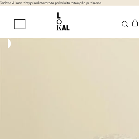
Taidetta & käsintehtyjä kodintavaroita paikallisilta taiteilijoilta ja tekijöiltä.