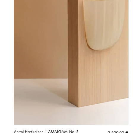
Antrei Hartikainen | AMALGAM No. 3
2 600,00
€