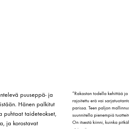
”Rakastan todella kehittää ja 
kentelevä puuseppä- ja
rajoitettu erä vai sarjatuotan
öistään. Hänen palkitut
parissa. Teen paljon mallinnu
ja puhtaat taideteokset,
suunnitella pienempiä tuotteit
a, ja korostavat
On itsestä kiinni, kuinka pitk