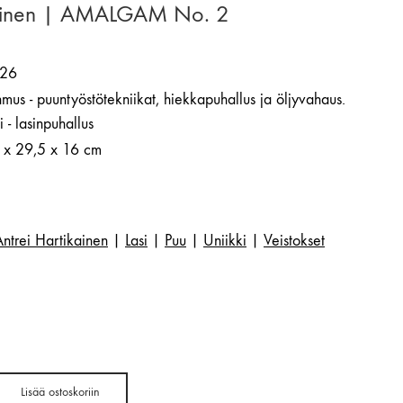
kainen | AMALGAM No. 2
26
mus - puuntyöstötekniikat, hiekkapuhallus ja öljyvahaus.
i - lasinpuhallus
 x 29,5 x 16 cm
Antrei Hartikainen
|
Lasi
|
Puu
|
Uniikki
|
Veistokset
Lisää ostoskoriin