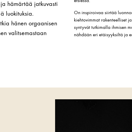
etsiessä.
ja hämärtää jatkuvasti
ä luokituksia.
On inspiroivaa siirtää luonno
kiehtovimmat rakenteelliset ja 
tutkia hänen orgaanisen
syntyvät tutkimalla ihmisen 
nen valitsemastaan
nähdään eri etäisyyksiltä ja e