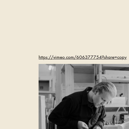
https://vimeo.com/606377754?share=copy