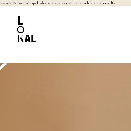
Taidetta & käsintehtyjä kodintavaroita paikallisilta taiteilijoilta ja tekijöiltä.