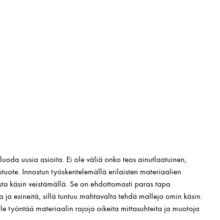
luoda uusia asioita. Ei ole väliä onko teos ainutlaatuinen,
totuote. Innostun työskentelemällä erilaisten materiaalien
sta käsin veistämällä. Se on ehdottomasti paras tapa
a ja esineitä, sillä tuntuu mahtavalta tehdä malleja omin käsin.
älle työntää materiaalin rajoja oikeita mittasuhteita ja muotoja