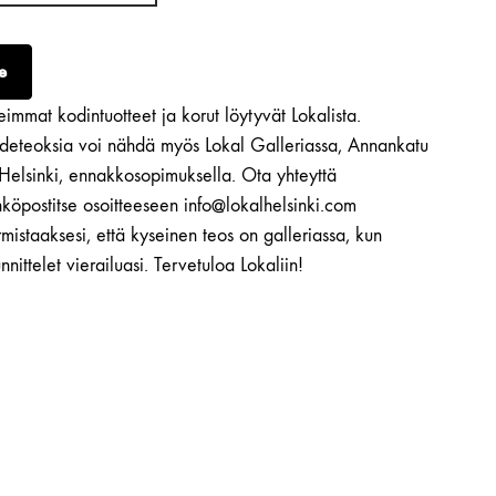
e
immat kodintuotteet ja korut löytyvät Lokalista.
ideteoksia voi nähdä myös Lokal Galleriassa, Annankatu
 Helsinki, ennakkosopimuksella. Ota yhteyttä
köpostitse osoitteeseen info@lokalhelsinki.com
mistaaksesi, että kyseinen teos on galleriassa, kun
nnittelet vierailuasi. Tervetuloa Lokaliin!