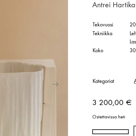
Antrei Harti
Tekovuosi
20
Tekniikka
Leh
Las
Koko
30
Kategoriat
3 200,00
€
Ostettavissa heti
Antrei