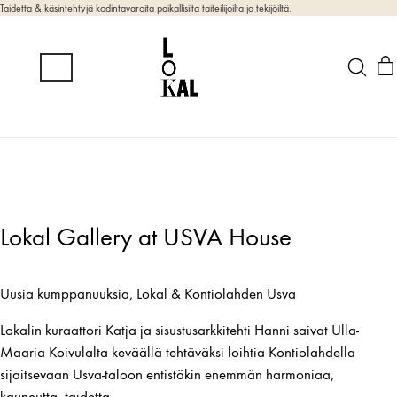
Taidetta & käsintehtyjä kodintavaroita paikallisilta taiteilijoilta ja tekijöiltä.
Lokal Gallery at USVA House
Uusia kumppanuuksia, Lokal & Kontiolahden Usva
Lokalin kuraattori Katja ja sisustusarkkitehti Hanni saivat Ulla-
Maaria Koivulalta keväällä tehtäväksi loihtia Kontiolahdella
sijaitsevaan Usva-taloon entistäkin enemmän harmoniaa,
kauneutta, taidetta.