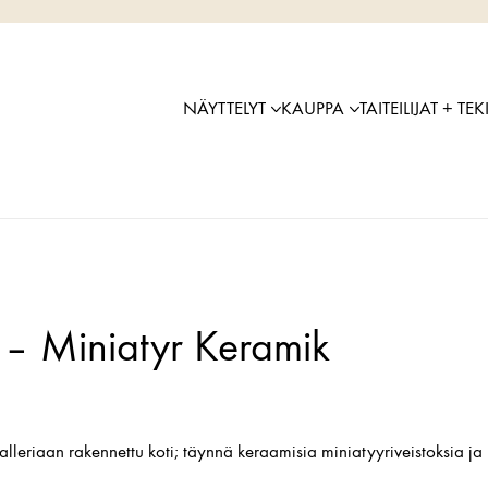
NÄYTTELYT
KAUPPA
TAITEILIJAT + TEK
– Miniatyr Keramik
lleriaan rakennettu koti; täynnä keraamisia miniatyyriveistoksia ja