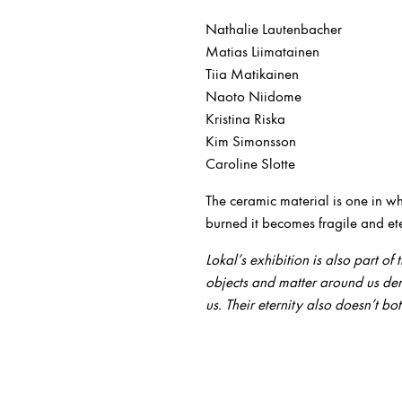
Nathalie Lautenbacher
Matias Liimatainen
Tiia Matikainen
Naoto Niidome
Kristina Riska
Kim Simonsson
Caroline Slotte
The ceramic material is one in w
burned it becomes fragile and et
Lokal’s exhibition is also part of 
objects and matter around us dem
us. Their eternity also doesn’t bot