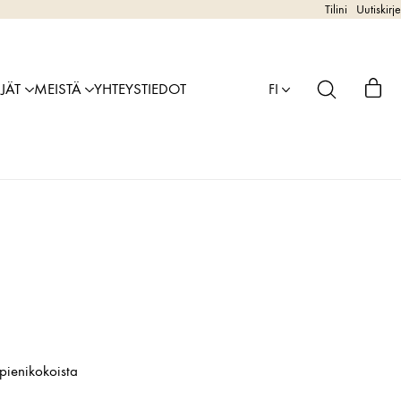
Tilini
Uutiskirje
IJÄT
MEISTÄ
YHTEYSTIEDOT
FI
 pienikokoista