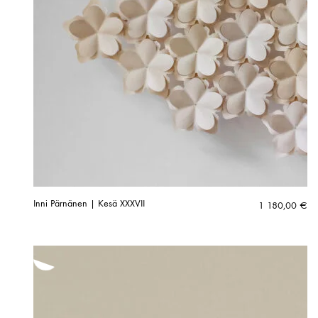
Inni Pärnänen | Kesä XXXVII
1 180,00
€