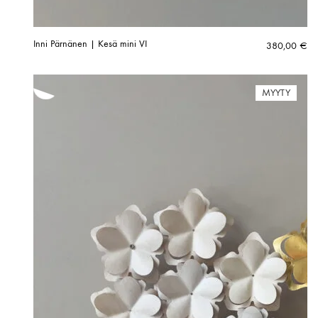
Inni Pärnänen | Kesä mini VI
380,00
€
MYYTY