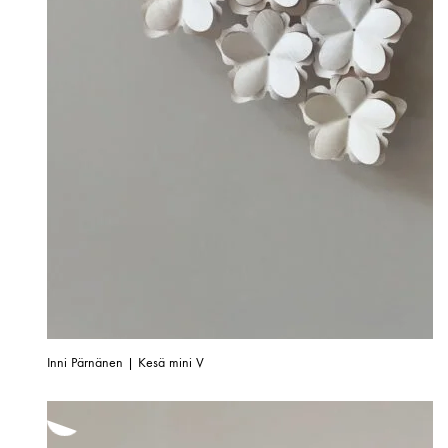
Inni Pärnänen | Kesä mini V