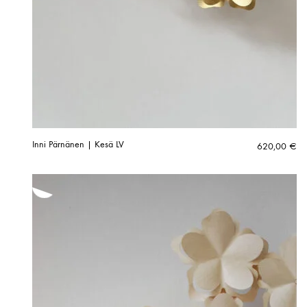
Inni Pärnänen | Kesä LV
620,00
€