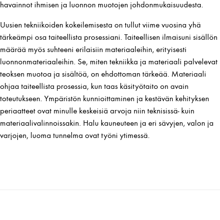
havainnot ihmisen ja luonnon muotojen johdonmukaisuudesta.
Uusien tekniikoiden kokeilemisesta on tullut viime vuosina yhä
tärkeämpi osa taiteellista prosessiani. Taiteellisen ilmaisuni sisällön
määrää myös suhteeni erilaisiin materiaaleihin, erityisesti
luonnonmateriaaleihin. Se, miten tekniikka ja materiaali palvelevat
teoksen muotoa ja sisältöä, on ehdottoman tärkeää. Materiaali
ohjaa taiteellista prosessia, kun taas käsityötaito on avain
toteutukseen. Ympäristön kunnioittaminen ja kestävän kehityksen
periaatteet ovat minulle keskeisiä arvoja niin teknisissä- kuin
materiaalivalinnoissakin. Halu kauneuteen ja eri sävyjen, valon ja
varjojen, luoma tunnelma ovat työni ytimessä.