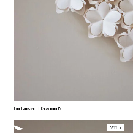
Inni Pärnänen | Kesä mini IV
MYYTY