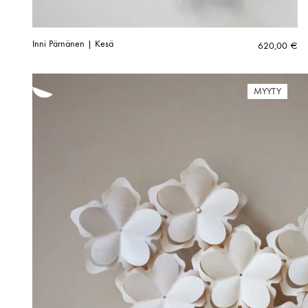
Inni Pärnänen | Kesä
620,00
€
MYYTY