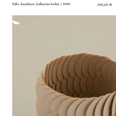
Pallo -kaulakoru (valkoinen-kulta) | INNI
390,00
€