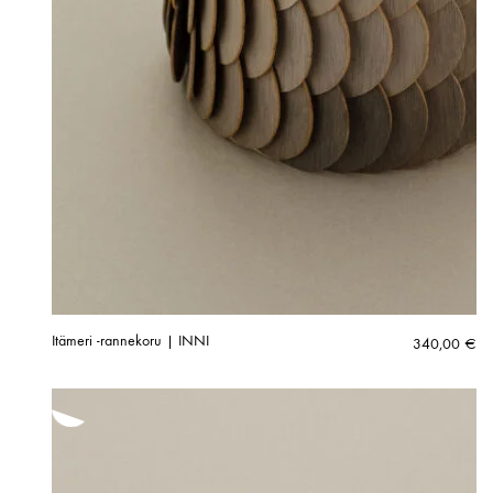
Itämeri -rannekoru | INNI
340,00
€