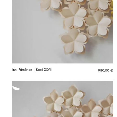
Inni Pärnänen | Kesä XXVII
980,00
€