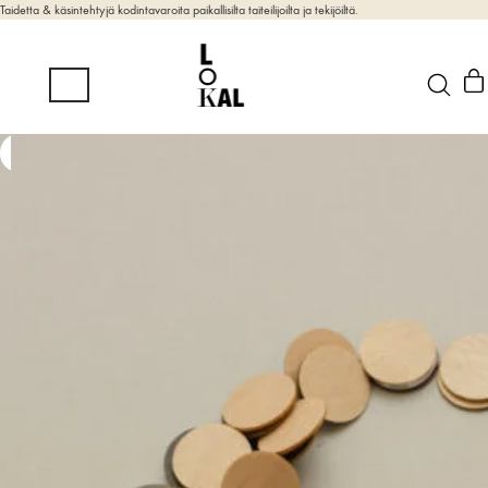
Taidetta & käsintehtyjä kodintavaroita paikallisilta taiteilijoilta ja tekijöiltä.