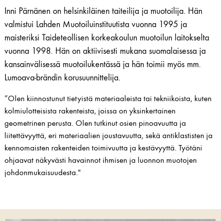
Inni Pärnänen on helsinkiläinen taiteilija ja muotoilija. Hän
valmistui Lahden Muotoiluinstituutista vuonna 1995 ja
maisteriksi Taideteollisen korkeakoulun muotoilun laitokselta
vuonna 1998. Hän on aktiivisesti mukana suomalaisessa ja
kansainvälisessä muotoilukentässä ja hän toimii myös mm.
Lumoava-brändin korusuunnittelija.
”Olen kiinnostunut tietyistä materiaaleista tai tekniikoista, kuten
kolmiulotteisista rakenteista, joissa on yksinkertainen
geometrinen perusta. Olen tutkinut osien pinoavuutta ja
liitettävyyttä, eri materiaalien joustavuutta, sekä antiklastisten ja
kennomaisten rakenteiden toimivuutta ja kestävyyttä. Työtäni
ohjaavat näkyvästi havainnot ihmisen ja luonnon muotojen
johdonmukaisuudesta."