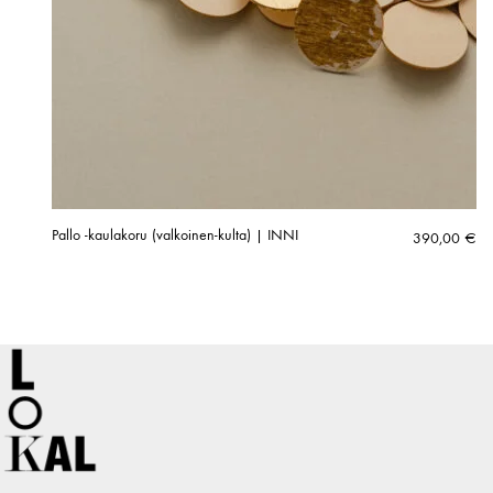
Pallo -kaulakoru (valkoinen-kulta) | INNI
390,00
€