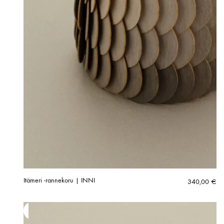
Itämeri -rannekoru | INNI
340,00
€