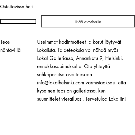
Ostettavissa heti
Lisää ostoskoriin
Pallo
-
kaulakoru
Teos
Useimmat kodintuotteet ja korut löytyvät
(musta-
nähtävillä
Lokalista. Taideteoksia voi nähdä myös
kulta)
Lokal Galleriassa, Annankatu 9, Helsinki,
| INNI
ennakkosopimuksella. Ota yhteyttä
määrä
sähköpostitse osoitteeseen
info@lokalhelsinki.com varmistaaksesi, että
kyseinen teos on galleriassa, kun
suunnittelet vierailuasi. Tervetuloa Lokaliin!