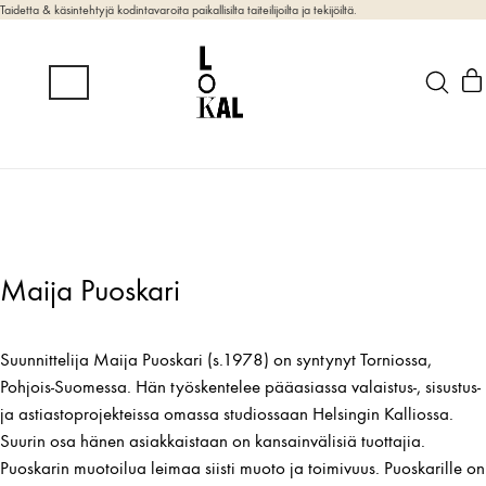
Taidetta & käsintehtyjä kodintavaroita paikallisilta taiteilijoilta ja tekijöiltä.
Maija Puoskari
Suunnittelija Maija Puoskari (s.1978) on syntynyt Torniossa,
Pohjois-Suomessa. Hän työskentelee pääasiassa valaistus-, sisustus-
ja astiastoprojekteissa omassa studiossaan Helsingin Kalliossa.
Suurin osa hänen asiakkaistaan on kansainvälisiä tuottajia.
Puoskarin muotoilua leimaa siisti muoto ja toimivuus. Puoskarille on