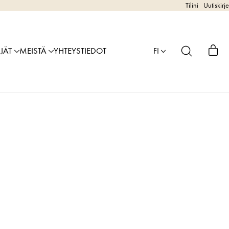
Tilini
Uutiskirje
IJÄT
MEISTÄ
YHTEYSTIEDOT
FI