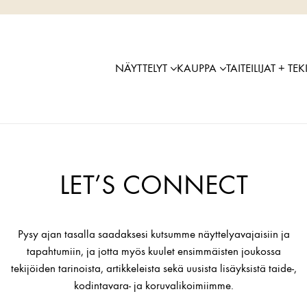
NÄYTTELYT
KAUPPA
TAITEILIJAT + TEK
LET’S CONNECT
Pysy ajan tasalla saadaksesi kutsumme näyttelyavajaisiin ja
tapahtumiin, ja jotta myös kuulet ensimmäisten joukossa
tekijöiden tarinoista, artikkeleista sekä uusista lisäyksistä taide-,
kodintavara- ja koruvalikoimiimme.