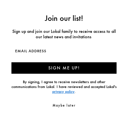
Join our list!
Sign up and join our Lokal family to receive access to all
our latest news and invitations
SIGN ME UP!
By signing, I agree to receive newsletters and other
communications from Lokal. I have reviewed and accepted Lokal's
privacy policy
.
Maybe later