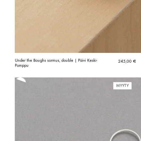
Under the Boughs sormus, double | Päivi Keski-
245,00
€
Pomppu
MYYTY