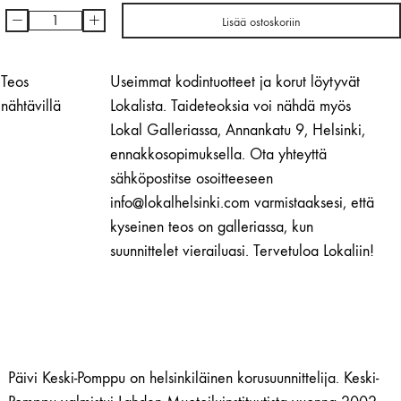
-
+
Lisää ostoskoriin
Vuori
-
sormus
Teos
Useimmat kodintuotteet ja korut löytyvät
|
nähtävillä
Lokalista. Taideteoksia voi nähdä myös
Päivi
Lokal Galleriassa, Annankatu 9, Helsinki,
Keski-
ennakkosopimuksella. Ota yhteyttä
Pomppu
sähköpostitse osoitteeseen
määrä
info@lokalhelsinki.com varmistaaksesi, että
kyseinen teos on galleriassa, kun
suunnittelet vierailuasi. Tervetuloa Lokaliin!
Päivi Keski-Pomppu on helsinkiläinen korusuunnittelija. Keski-