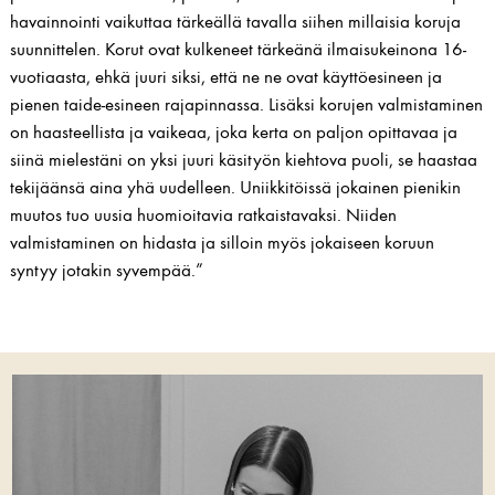
havainnointi vaikuttaa tärkeällä tavalla siihen millaisia koruja
suunnittelen. Korut ovat kulkeneet tärkeänä ilmaisukeinona 16-
vuotiaasta, ehkä juuri siksi, että ne ne ovat käyttöesineen ja
pienen taide-esineen rajapinnassa. Lisäksi korujen valmistaminen
on haasteellista ja vaikeaa, joka kerta on paljon opittavaa ja
siinä mielestäni on yksi juuri käsityön kiehtova puoli, se haastaa
tekijäänsä aina yhä uudelleen. Uniikkitöissä jokainen pienikin
muutos tuo uusia huomioitavia ratkaistavaksi. Niiden
valmistaminen on hidasta ja silloin myös jokaiseen koruun
syntyy jotakin syvempää.”