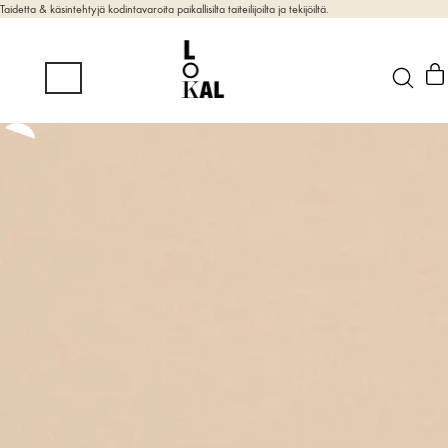
Taidetta & käsintehtyjä kodintavaroita paikallisilta taiteilijoilta ja tekijöiltä.