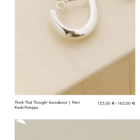
Think That Thought -korvakorut | Päivi
Hintaluokka:
155,00
€
–
165,00
€
Keski-Pomppu
155,00 €
-
165,00 €