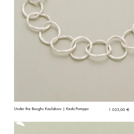
Under the Boughs Kaulakoru | Keski-Pomppu
1 035,00
€