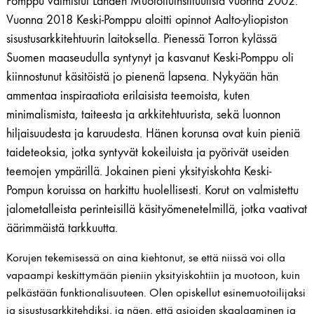
Pomppu valmistui Lahden Muotoiluinstituutista vuonna 2002.
Vuonna 2018 Keski-Pomppu aloitti opinnot Aalto-yliopiston
sisustusarkkitehtuurin laitoksella. Pienessä Torron kylässä
Suomen maaseudulla syntynyt ja kasvanut Keski-Pomppu oli
kiinnostunut käsitöistä jo pienenä lapsena. Nykyään hän
ammentaa inspiraatiota erilaisista teemoista, kuten
minimalismista, taiteesta ja arkkitehtuurista, sekä luonnon
hiljaisuudesta ja karuudesta. Hänen korunsa ovat kuin pieniä
taideteoksia, jotka syntyvät kokeiluista ja pyörivät useiden
teemojen ympärillä. Jokainen pieni yksityiskohta Keski-
Pompun koruissa on harkittu huolellisesti. Korut on valmistettu
jalometalleista perinteisillä käsityömenetelmillä, jotka vaativat
äärimmäistä tarkkuutta.
Korujen tekemisessä on aina kiehtonut, se että niissä voi olla
vapaampi keskittymään pieniin yksityiskohtiin ja muotoon, kuin
pelkästään funktionalisuuteen. Olen opiskellut esinemuotoilijaksi
ja sisustusarkkitehdiksi, ja näen, että asioiden skaalaaminen ja