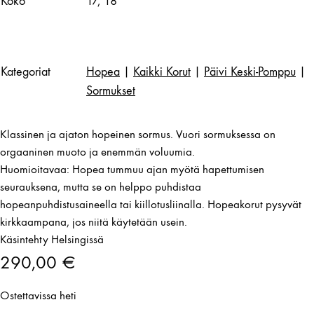
Koko
17, 18
Kategoriat
Hopea
|
Kaikki Korut
|
Päivi Keski-Pomppu
|
Sormukset
Klassinen ja ajaton hopeinen sormus. Vuori sormuksessa on
orgaaninen muoto ja enemmän voluumia.
Huomioitavaa: Hopea tummuu ajan myötä hapettumisen
seurauksena, mutta se on helppo puhdistaa
hopeanpuhdistusaineella tai kiillotusliinalla. Hopeakorut pysyvät
kirkkaampana, jos niitä käytetään usein.
Käsintehty Helsingissä
290,00
€
Ostettavissa heti