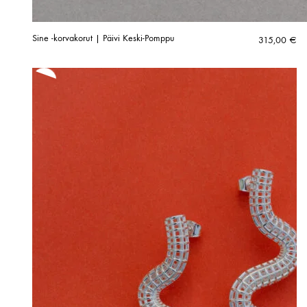
Sine -korvakorut | Päivi Keski-Pomppu
315,00
€