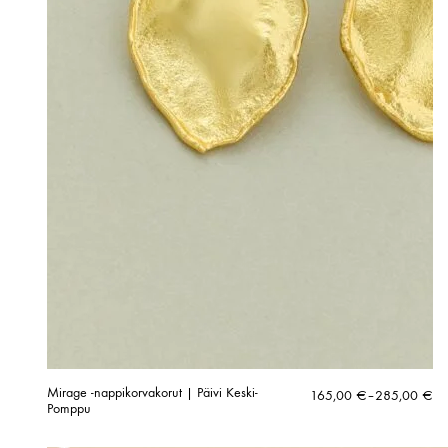
Mirage -nappikorvakorut | Päivi Keski-
Hintaluokka:
165,00
€
–
285,00
€
Pomppu
165,00 €
-