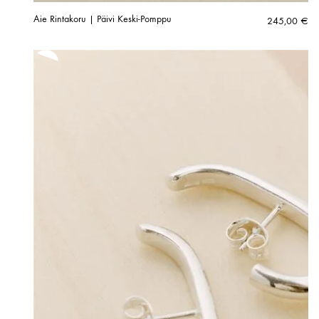
Aie Rintakoru | Päivi Keski-Pomppu
245,00
€