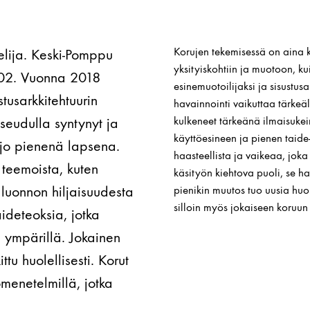
Korujen tekemisessä on aina k
elija. Keski-Pomppu
yksityiskohtiin ja muotoon, ku
2002. Vuonna 2018
esinemuotoilijaksi ja sisustus
stusarkkitehtuurin
havainnointi vaikuttaa tärkeäl
seudulla syntynyt ja
kulkeneet tärkeänä ilmaisukein
käyttöesineen ja pienen taide
ä jo pienenä lapsena.
haasteellista ja vaikeaa, joka
teemoista, kuten
käsityön kiehtova puoli, se h
ä luonnon hiljaisuudesta
pienikin muutos tuo uusia huo
silloin myös jokaiseen koruun
ideteoksia, jotka
n ympärillä. Jokainen
tu huolellisesti. Korut
ömenetelmillä, jotka