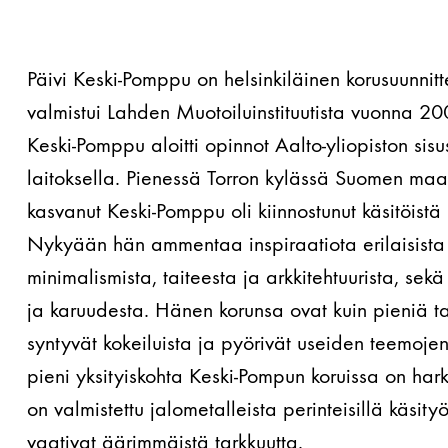
Päivi Keski-Pomppu on helsinkiläinen korusuunnitt
valmistui Lahden Muotoiluinstituutista vuonna 
Keski-Pomppu aloitti opinnot Aalto-yliopiston sisu
laitoksella. Pienessä Torron kylässä Suomen maa
kasvanut Keski-Pomppu oli kiinnostunut käsitöist
Nykyään hän ammentaa inspiraatiota erilaisista 
minimalismista, taiteesta ja arkkitehtuurista, sek
ja karuudesta. Hänen korunsa ovat kuin pieniä ta
syntyvät kokeiluista ja pyörivät useiden teemoje
pieni yksityiskohta Keski-Pompun koruissa on harkit
on valmistettu jalometalleista perinteisillä käsity
vaativat äärimmäistä tarkkuutta.