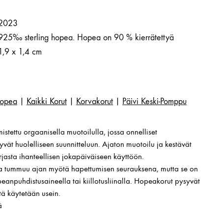
2023
925‰ sterling hopea. Hopea on 90 % kierrätettyä
1,9 x 1,4 cm
opea
|
Kaikki Korut
|
Korvakorut
|
Päivi Keski-Pomppu
stettu orgaanisella muotoilulla, jossa onnelliset
vät huolelliseen suunnitteluun. Ajaton muotoilu ja kestävät
rjasta ihanteellisen jokapäiväiseen käyttöön.
 tummuu ajan myötä hapettumisen seurauksena, mutta se on
anpuhdistusaineella tai kiillotusliinalla. Hopeakorut pysyvät
tä käytetään usein.
ä