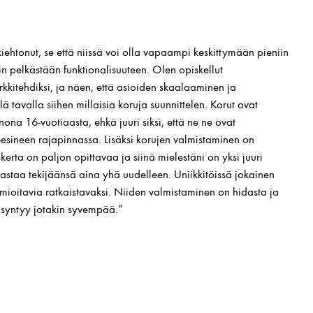
iehtonut, se että niissä voi olla vapaampi keskittymään pieniin
in pelkästään funktionalisuuteen. Olen opiskellut
arkkitehdiksi, ja näen, että asioiden skaalaaminen ja
lä tavalla siihen millaisia koruja suunnittelen. Korut ovat
ona 16-vuotiaasta, ehkä juuri siksi, että ne ne ovat
-esineen rajapinnassa. Lisäksi korujen valmistaminen on
 kerta on paljon opittavaa ja siinä mielestäni on yksi juuri
aastaa tekijäänsä aina yhä uudelleen. Uniikkitöissä jokainen
mioitavia ratkaistavaksi. Niiden valmistaminen on hidasta ja
 syntyy jotakin syvempää.”