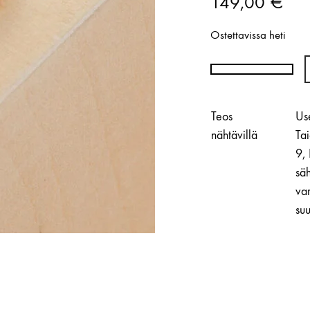
149,00
€
Ostettavissa heti
Manner
-
korvakorut
Teos
Use
|
nähtävillä
Ta
Päivi
9,
Keski-
säh
Pomppu
var
määrä
suu