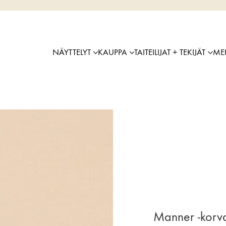
NÄYTTELYT
KAUPPA
TAITEILIJAT + TEKIJÄT
ME
Manner -korva