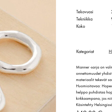
Tekovuosi
Tekniikka
Koko
Kategoriat
H
Manner -sarja on valmi
onnettomuudet yhdisty
materiaalit tekevät sa
Huomioitavaa: Hopea
helppo puhdistaa hope
kirkkaampana, jos nii
Käsintehty Helsingiss