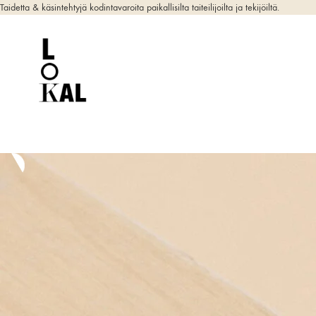
Taidetta & käsintehtyjä kodintavaroita paikallisilta taiteilijoilta ja tekijöiltä.