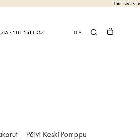
Tilini
Uutiskirje
ISTÄ
YHTEYSTIEDOT
FI
korut | Päivi Keski-Pomppu