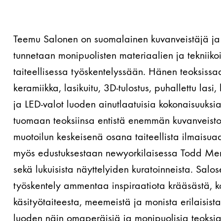
Teemu Salonen on suomalainen kuvanveistäjä ja 
tunnetaan monipuolisten materiaalien ja tekniikoi
taiteellisessa työskentelyssään. Hänen teoksiss
keramiikka, lasikuitu, 3D-tulostus, puhallettu lasi
ja LED-valot luoden ainutlaatuisia kokonaisuuksia
tuomaan teoksiinsa entistä enemmän kuvanveistoa
muotoilun keskeisenä osana taiteellista ilmaisua
myös edustuksestaan newyorkilaisessa Todd Merri
sekä lukuisista näyttelyiden kuratoinneista. Salos
työskentely ammentaa inspiraatiota krääsästä, ko
käsityötaiteesta, meemeistä ja monista erilaisist
luoden näin omaperäisiä ja monipuolisia teoksia