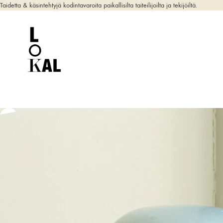
Taidetta & käsintehtyjä kodintavaroita paikallisilta taiteilijoilta ja tekijöiltä.