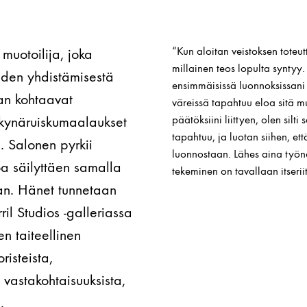
“Kun aloitan veistoksen toteutt
muotoilija, joka
millainen teos lopulta syntyy. 
den yhdistämisestä
ensimmäisissä luonnoksissan
aan kohtaavat
väreissä tapahtuu eloa sitä 
, kynäruiskumaalaukset
päätöksiini liittyen, olen si
tapahtuu, ja luotan siihen, ett
. Salonen pyrkii
luonnostaan. Lähes aina työna
 säilyttäen samalla
tekeminen on tavallaan itseriit
an. Hänet tunnetaan
l Studios -galleriassa
en taiteellinen
risteista,
a vastakohtaisuuksista,
.