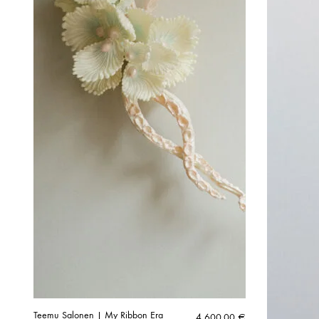
Teemu Salonen | My Ribbon Era
4 600,00
€