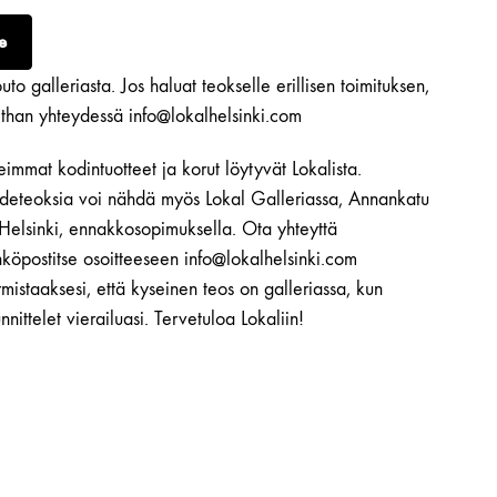
e
to galleriasta. Jos haluat teokselle erillisen toimituksen,
ethan yhteydessä info@lokalhelsinki.com
immat kodintuotteet ja korut löytyvät Lokalista.
ideteoksia voi nähdä myös Lokal Galleriassa, Annankatu
 Helsinki, ennakkosopimuksella. Ota yhteyttä
köpostitse osoitteeseen info@lokalhelsinki.com
mistaaksesi, että kyseinen teos on galleriassa, kun
nnittelet vierailuasi. Tervetuloa Lokaliin!