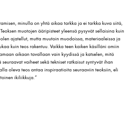
amisen, minulla on yhtä aikaa tarkka ja ei tarkka kuva siitä,
Teoksen muotojen ääripisteet yleensä pysyvät sellaisina kuin
i olen ajatellut, mutta muutoin muodoissa, materiaaleissa ja
mukaa kuin teos rakentuu. Vaikka teen kaiken käsilläni omiin
lti samaan aikaan tavallaan vain kyydissä ja katselen, mitä
ä seuraavat vaiheet sekä tekniset ratkaisut syntyvät ihan
lla oleva teos antaa inspiraatioita seuraaviin teoksiin, eli
toinen ikiliikkuja.”