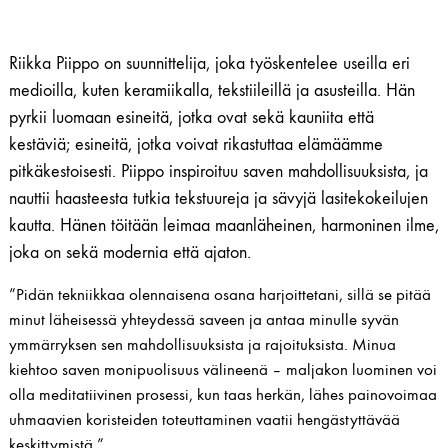
Riikka Piippo on suunnittelija, joka työskentelee useilla eri
medioilla, kuten keramiikalla, tekstiileillä ja asusteilla. Hän
pyrkii luomaan esineitä, jotka ovat sekä kauniita että
kestäviä; esineitä, jotka voivat rikastuttaa elämäämme
pitkäkestoisesti. Piippo inspiroituu saven mahdollisuuksista, ja
nauttii haasteesta tutkia tekstuureja ja sävyjä lasitekokeilujen
kautta. Hänen töitään leimaa maanläheinen, harmoninen ilme,
joka on sekä modernia että ajaton.
”Pidän tekniikkaa olennaisena osana harjoittetani, sillä se pitää
minut läheisessä yhteydessä saveen ja antaa minulle syvän
ymmärryksen sen mahdollisuuksista ja rajoituksista. Minua
kiehtoo saven monipuolisuus välineenä – maljakon luominen voi
olla meditatiivinen prosessi, kun taas herkän, lähes painovoimaa
uhmaavien koristeiden toteuttaminen vaatii hengästyttävää
keskittymistä.”