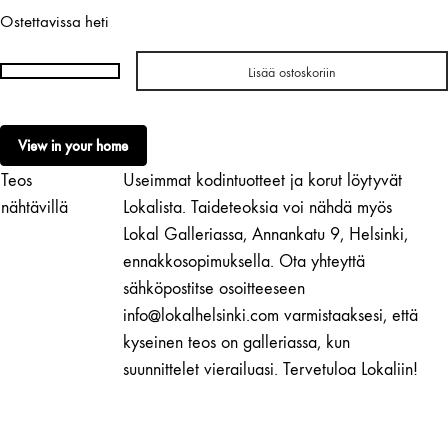
Ostettavissa heti
Lisää ostoskoriin
Riikka
Piippo
|
View in your home
Flora
Teos
Useimmat kodintuotteet ja korut löytyvät
I
määrä
nähtävillä
Lokalista. Taideteoksia voi nähdä myös
Lokal Galleriassa, Annankatu 9, Helsinki,
ennakkosopimuksella. Ota yhteyttä
sähköpostitse osoitteeseen
info@lokalhelsinki.com varmistaaksesi, että
kyseinen teos on galleriassa, kun
suunnittelet vierailuasi. Tervetuloa Lokaliin!