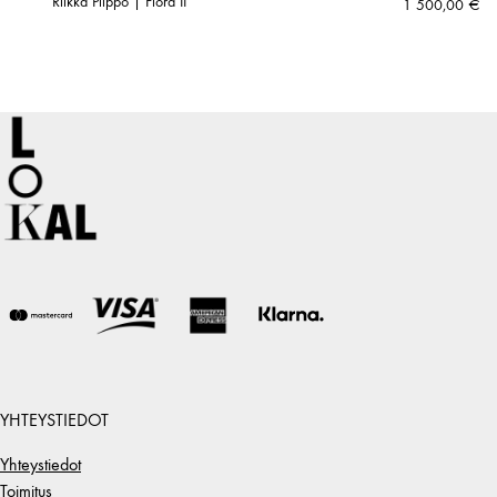
Riikka Piippo | Flora II
1 500,00
€
YHTEYSTIEDOT
Yhteystiedot
Toimitus