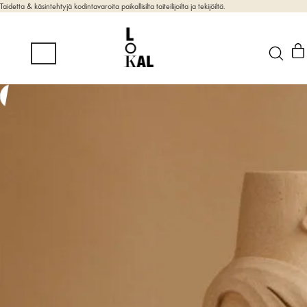
Taidetta & käsintehtyjä kodintavaroita paikallisilta taiteilijoilta ja tekijöiltä.