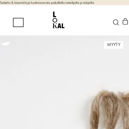
Taidetta & käsintehtyjä kodintavaroita paikallisilta taiteilijoilta ja tekijöiltä.
MYYTY