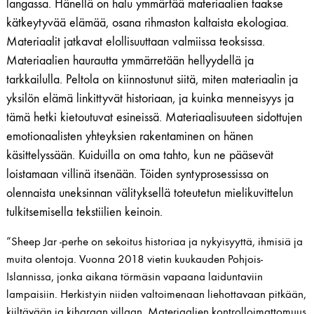
langassa. Hänellä on halu ymmärtää materiaalien taakse
kätkeytyvää elämää, osana rihmaston kaltaista ekologiaa.
Materiaalit jatkavat elollisuuttaan valmiissa teoksissa.
Materiaalien haurautta ymmärretään hellyydellä ja
tarkkailulla. Peltola on kiinnostunut siitä, miten materiaalin ja
yksilön elämä linkittyvät historiaan, ja kuinka menneisyys ja
tämä hetki kietoutuvat esineissä. Materiaalisuuteen sidottujen
emotionaalisten yhteyksien rakentaminen on hänen
käsittelyssään. Kuiduilla on oma tahto, kun ne pääsevät
loistamaan villinä itsenään. Töiden syntyprosessissa on
olennaista uneksinnan välityksellä toteutetun mielikuvittelun
tulkitsemisella tekstiilien keinoin.
”Sheep Jar -perhe on sekoitus historiaa ja nykyisyyttä, ihmisiä ja
muita olentoja. Vuonna 2018 vietin kuukauden Pohjois-
Islannissa, jonka aikana törmäsin vapaana laiduntaviin
lampaisiin. Herkistyin niiden valtoimenaan liehottavaan pitkään,
kiiltävään ja kiharaan villaan. Materiaalien kontrolloimattomuus