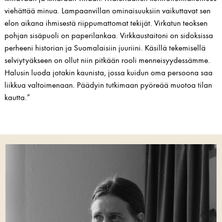
viehättää minua. Lampaanvillan ominaisuuksiin vaikuttavat sen
elon aikana ihmisestä riippumattomat tekijät. Virkatun teoksen
pohjan sisäpuoli on paperilankaa. Virkkaustaitoni on sidoksissa
perheeni historian ja Suomalaisiin juuriini. Käsillä tekemisellä
selviytyäkseen on ollut niin pitkään rooli menneisyydessämme.
Halusin luoda jotakin kaunista, jossa kuidun oma persoona saa
liikkua valtoimenaan. Päädyin tutkimaan pyöreää muotoa tilan
kautta.”