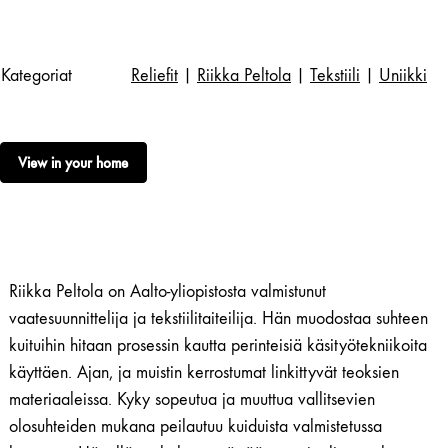
Kategoriat
Reliefit
|
Riikka Peltola
|
Tekstiili
|
Uniikki
View in your home
Riikka Peltola on Aalto-yliopistosta valmistunut
vaatesuunnittelija ja tekstiilitaiteilija. Hän muodostaa suhteen
kuituihin hitaan prosessin kautta perinteisiä käsityötekniikoita
käyttäen. Ajan, ja muistin kerrostumat linkittyvät teoksien
materiaaleissa. Kyky sopeutua ja muuttua vallitsevien
olosuhteiden mukana peilautuu kuiduista valmistetussa