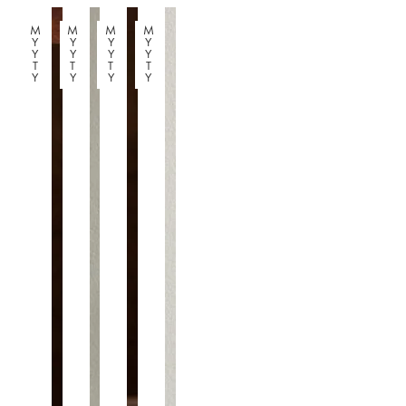
M
M
M
M
Y
Y
Y
Y
Y
Y
Y
Y
T
T
T
T
Y
Y
Y
Y