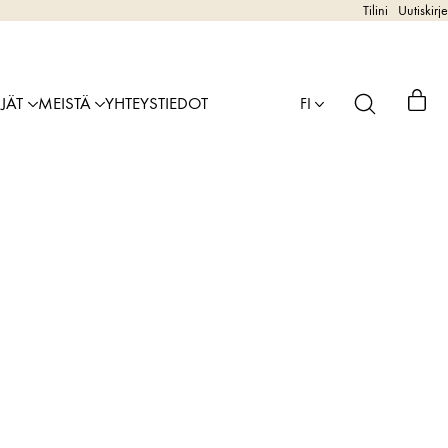
Tilini
Uutiskirje
IJÄT
MEISTÄ
YHTEYSTIEDOT
FI