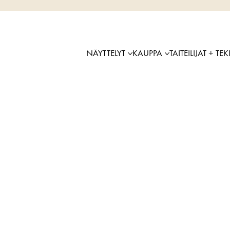
NÄYTTELYT
KAUPPA
TAITEILIJAT + TEK