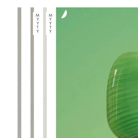
M
M
Y
Y
Y
Y
T
T
Y
Y