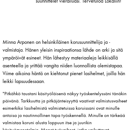
suunnittelet vierailuasi. Tervetuloa Lokaliin!
Minna Arponen on helsinkiläinen korusuunnittelija ja -
valmistaja. Hänen yleisin inspiraationsa lähde on arki ja sitä
ympäröivät esineet. Hän lähestyy materiaaleja leikkisällä
asenteella ja yrittää vangita niiden luonnollista olemistapaa.
Viime aikoina häntä on kiehtonut pienet lasihelmet, joilla hän
leikki lapsuudessaan.
"Pitkähkö taustani käsityöläisenä näkyy työskentelyssäni tänäkin
päivänä. Tarkkuutta ja pitkäjänteisyyttä vaativat valmistusvaiheet
esimerkiksi lasihelmistä valmistetuissa koruissani ovat minulle
antoisa ja nautinnollinen tapa työskennellä. Minulle on tärkeää
valmistaa koruni alusta loppuun itse ja juurikin
käsityömenetelmin. Monet työvaiheet, jotka vaikuttavat