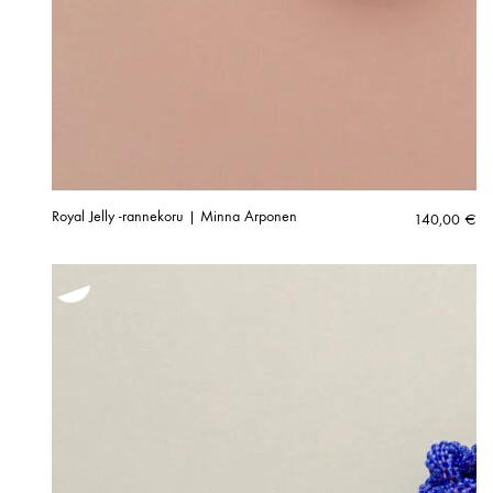
Royal Jelly -rannekoru | Minna Arponen
140,00
€