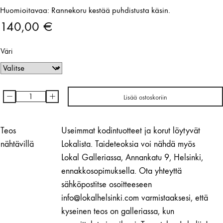
Huomioitavaa: Rannekoru kestää puhdistusta käsin.
140,00
€
Väri
-
+
Lisää ostoskoriin
Royal
Jelly
-
Teos
Useimmat kodintuotteet ja korut löytyvät
rannekoru
nähtävillä
Lokalista. Taideteoksia voi nähdä myös
|
Lokal Galleriassa, Annankatu 9, Helsinki,
Minna
ennakkosopimuksella. Ota yhteyttä
Arponen
sähköpostitse osoitteeseen
määrä
info@lokalhelsinki.com varmistaaksesi, että
kyseinen teos on galleriassa, kun