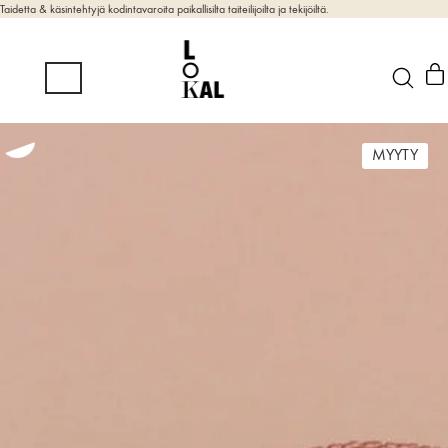
Taidetta & käsintehtyjä kodintavaroita paikallisilta taiteilijoilta ja tekijöiltä.
MYYTY