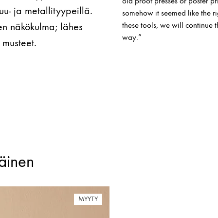
old proof presses or poster pr
- ja metallityypeillä.
somehow it seemed like the ri
en näkökulma; lähes
these tools, we will continue t
way.”
 musteet.
käinen
MYYTY