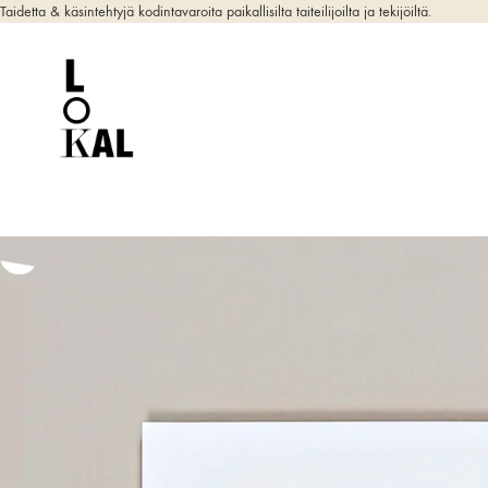
Taidetta & käsintehtyjä kodintavaroita paikallisilta taiteilijoilta ja tekijöiltä.