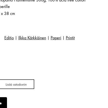
hopaino Hahnemühle 300g, 100% acid free cotton
erille
 x 38 cm
Editio
|
Ilkka Kärkkäinen
|
Paperi
|
Printit
Lisää ostoskoriin
e