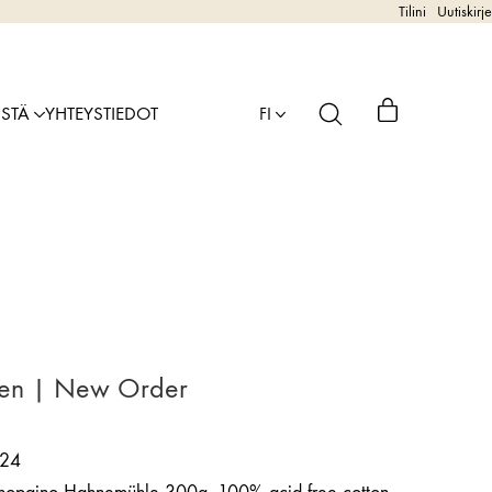
Tilini
Uutiskirje
ISTÄ
YHTEYSTIEDOT
FI
inen | New Order
24