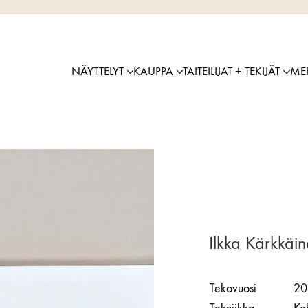
NÄYTTELYT
KAUPPA
TAITEILIJAT + TEKIJÄT
ME
Ilkka Kärkkä
Tekovuosi
20