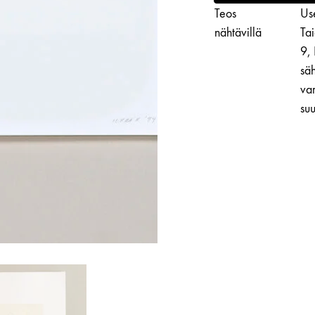
Order
Teos
Use
määrä
nähtävillä
Ta
9,
säh
var
suu