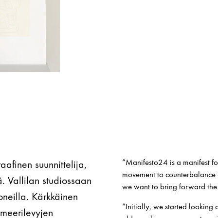
“Manifesto24 is a manifest f
aafinen suunnittelija,
movement to counterbalance di
ä. Vallilan studiossaan
we want to bring forward the 
neilla. Kärkkäinen
“Initially, we started looking 
ymeerilevyjen