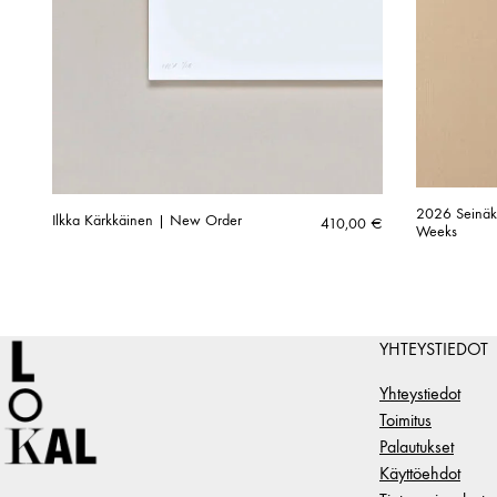
2026 Seinäka
Ilkka Kärkkäinen | New Order
410,00
€
Weeks
YHTEYSTIEDOT
Yhteystiedot
Toimitus
Palautukset
Käyttöehdot