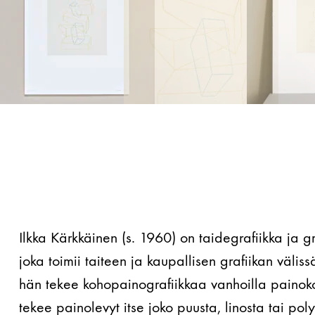
Ilkka Kärkkäinen (s. 1960) on taidegrafiikka ja gr
joka toimii taiteen ja kaupallisen grafiikan väliss
hän tekee kohopainografiikkaa vanhoilla painoko
tekee painolevyt itse joko puusta, linosta tai pol