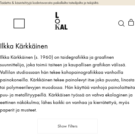
Taidetta & käsintehtyjä kodintavaroita paikallisilta taiteilijoilta ja tekijöiltä.
Ilkka Kärkkäinen
Ilkka Kärkkäinen (s. 1960) on taidegrafiikka ja graafinen
suunnittelija, joka toimii taiteen ja kaupallisen grafiikan välissä.
Vallilan studiossaan hän tekee kohopainografiikkaa vanhoilla
painokoneilla. Kärkkäinen tekee painolevyt itse joko puusta, linosta
tai polymeerilevyjen muodossa. Hän käyttää vanhoja painolaitteita
puu- ja metallityypeillä. Kärkkäisen työssä on vahva ekologinen ja
eettinen näkökulma; lähes kaikki on vanhaa ja kierrätettyä, myös
paperit ja musteet.
Show Filters