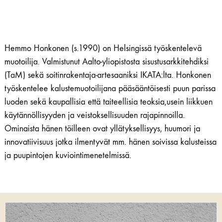
Hemmo Honkonen (s.1990) on Helsingissä työskentelevä
muotoilija. Valmistunut Aalto-yliopistosta sisustusarkkitehdiksi
(TaM) sekä soitinrakentaja-artesaaniksi IKATA:lta. Honkonen
työskentelee kalustemuotoilijana pääsääntöisesti puun parissa
luoden sekä kaupallisia että taiteellisia teoksia,usein liikkuen
käytännöllisyyden ja veistoksellisuuden rajapinnoilla.
Ominaista hänen töilleen ovat yllätyksellisyys, huumori ja
innovatiivisuus jotka ilmentyvät mm. hänen soivissa kalusteissa
ja puupintojen kuviointimenetelmissä.