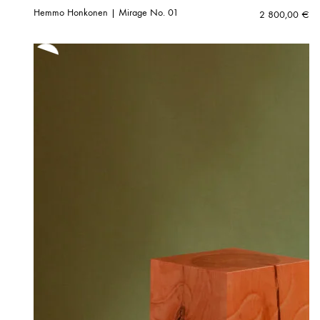
Hemmo Honkonen | Mirage No. 01
2 800,00
€