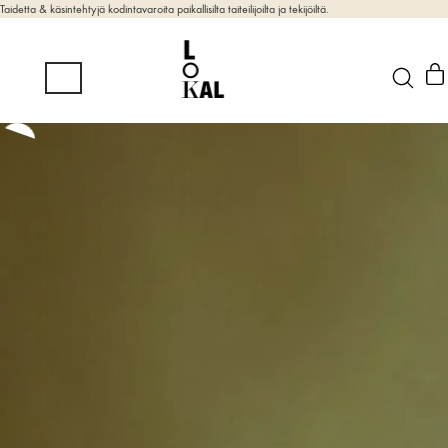
Taidetta & käsintehtyjä kodintavaroita paikallisilta taiteilijoilta ja tekijöiltä.