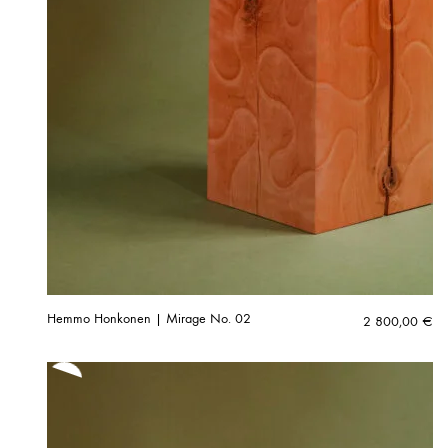
Hemmo Honkonen | Mirage No. 02
2 800,00
€