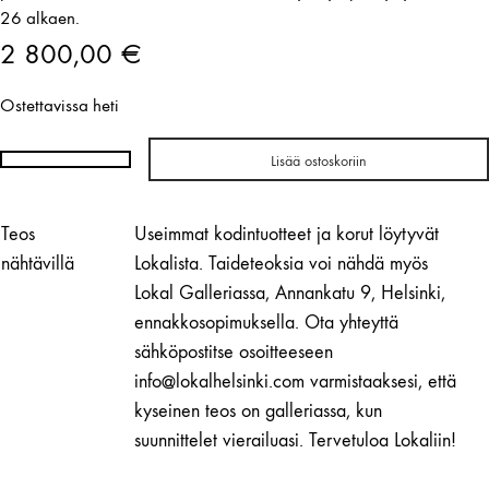
26 alkaen.
2 800,00
€
Ostettavissa heti
Lisää ostoskoriin
Hemmo
Honkonen
|
Teos
Useimmat kodintuotteet ja korut löytyvät
Mirage
nähtävillä
Lokalista. Taideteoksia voi nähdä myös
No.
Lokal Galleriassa, Annankatu 9, Helsinki,
03
ennakkosopimuksella. Ota yhteyttä
määrä
sähköpostitse osoitteeseen
info@lokalhelsinki.com varmistaaksesi, että
kyseinen teos on galleriassa, kun
suunnittelet vierailuasi. Tervetuloa Lokaliin!