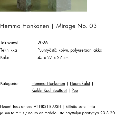
Hemmo Honkonen | Mirage No. 03
Tekovuosi
2026
Tekniikka
Puuntyöstö; koivu, polyuretaanilakka
Koko
45 x 27 x 27 cm
Kategoriat
Hemmo Honkonen
|
Huonekalut
|
Kaikki Kodintuotteet
|
Puu
Huom! Teos on osa AT FIRST BLUSH | Billnäs -satelliittia
ja sen toimitus / nouto on mahdollista näyttelyn päätyttyä 23.8.20