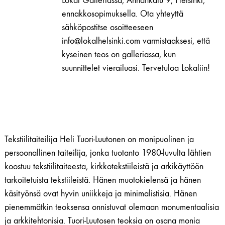
Lokal Galleriassa, Annankatu 9, Helsinki,
määrä
ennakkosopimuksella. Ota yhteyttä
sähköpostitse osoitteeseen
info@lokalhelsinki.com varmistaaksesi, että
kyseinen teos on galleriassa, kun
suunnittelet vierailuasi. Tervetuloa Lokaliin!
Tekstiilitaiteilija Heli Tuori-Luutonen on monipuolinen ja
persoonallinen taiteilija, jonka tuotanto 1980-luvulta lähtien
koostuu tekstiilitaiteesta, kirkkotekstiileistä ja arkikäyttöön
tarkoitetuista tekstiileistä. Hänen muotokielensä ja hänen
käsityönsä ovat hyvin uniikkeja ja minimalistisia. Hänen
pienemmätkin teoksensa onnistuvat olemaan monumentaalisia
ja arkkitehtonisia. Tuori-Luutosen teoksia on osana monia