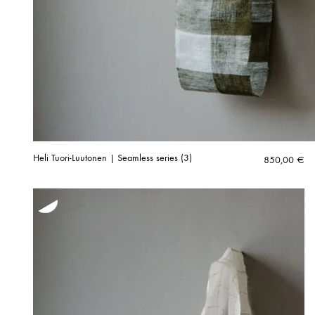
Heli Tuori-Luutonen | Seamless series (3)
850,00
€