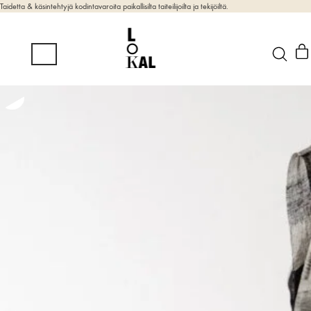
Taidetta & käsintehtyjä kodintavaroita paikallisilta taiteilijoilta ja tekijöiltä.