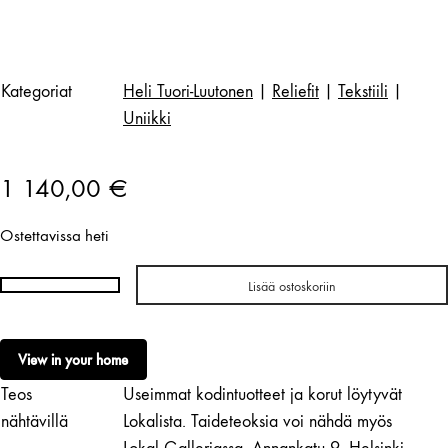
Kategoriat
Heli Tuori-Luutonen
|
Reliefit
|
Tekstiili
|
Uniikki
1 140,00
€
Ostettavissa heti
Lisää ostoskoriin
Heli
Tuori-
Luutonen
View in your home
|
Teos
Useimmat kodintuotteet ja korut löytyvät
Seamless
series
nähtävillä
Lokalista. Taideteoksia voi nähdä myös
XI