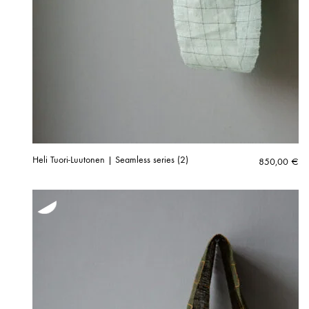
Heli Tuori-Luutonen | Seamless series (2)
850,00
€