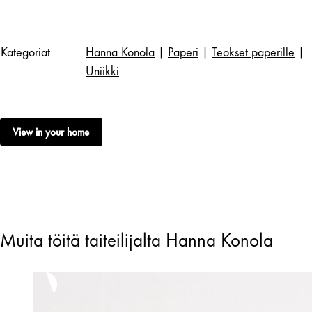
Kategoriat
Hanna Konola
|
Paperi
|
Teokset paperille
|
Uniikki
View in your home
Muita töitä taiteilijalta Hanna Konola