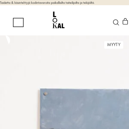
Taidetta & käsintehtyjä kodintavaroita paikallisilta taiteilijoilta ja tekijöiltä.
MYYTY