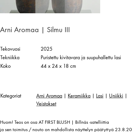
Arni Aromaa | Silmu III
Tekovuosi
2025
Tekniikka
Puristettu kivitavara ja suupuhallettu lasi
Koko
44 x 24 x 18 cm
Kategoriat
Arni Aromaa
|
Keramiikka
|
Lasi
|
Uniikki
|
Veistokset
Huom! Teos on osa AT FIRST BLUSH | Billnäs -satelliittia
ja sen toimitus / nouto on mahdollista näyttelyn päätyttyä 23.8.20