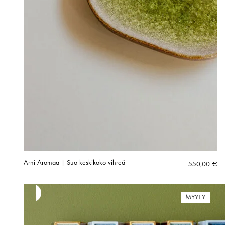
Arni Aromaa | Suo keskikoko vihreä
550,00
€
MYYTY