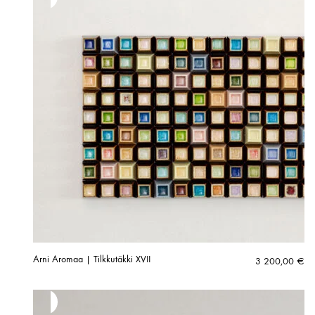
Arni Aromaa | Tilkkutäkki XVII
3 200,00
€