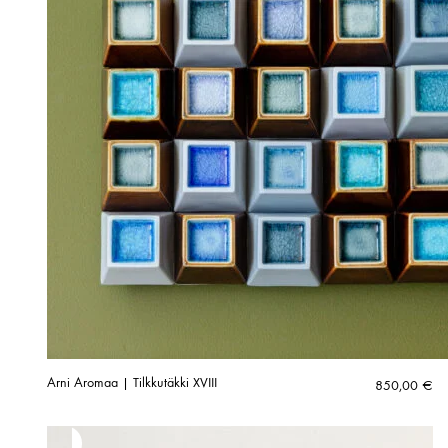
Arni Aromaa | Tilkkutäkki XVIII
850,00
€