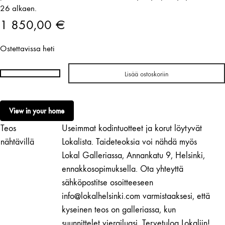
26 alkaen.
1 850,00
€
Ostettavissa heti
Lisää ostoskoriin
Arni
Aromaa
|
View in your home
Silmu
Teos
Useimmat kodintuotteet ja korut löytyvät
III
määrä
nähtävillä
Lokalista. Taideteoksia voi nähdä myös
Lokal Galleriassa, Annankatu 9, Helsinki,
ennakkosopimuksella. Ota yhteyttä
sähköpostitse osoitteeseen
info@lokalhelsinki.com varmistaaksesi, että
kyseinen teos on galleriassa, kun
suunnittelet vierailuasi. Tervetuloa Lokaliin!