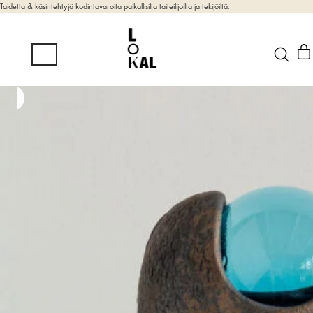
Taidetta & käsintehtyjä kodintavaroita paikallisilta taiteilijoilta ja tekijöiltä.