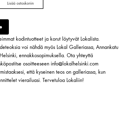
Lisää ostoskoriin
e
immat kodintuotteet ja korut löytyvät Lokalista.
ideteoksia voi nähdä myös Lokal Galleriassa, Annankatu
 Helsinki, ennakkosopimuksella. Ota yhteyttä
köpostitse osoitteeseen info@lokalhelsinki.com
mistaaksesi, että kyseinen teos on galleriassa, kun
nnittelet vierailuasi. Tervetuloa Lokaliin!