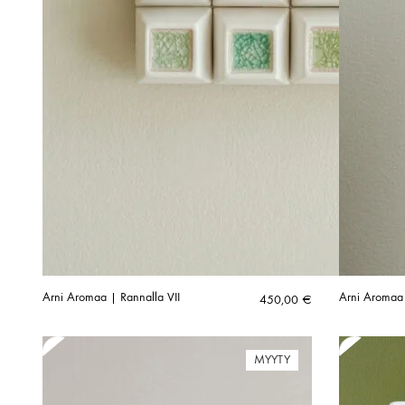
Arni Aromaa | Rannalla VII
Arni Aromaa 
450,00
€
MYYTY