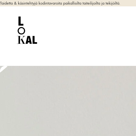
Taidetta & käsintehtyjä kodintavaroita paikallisilta taiteilijoilta ja tekijöiltä.