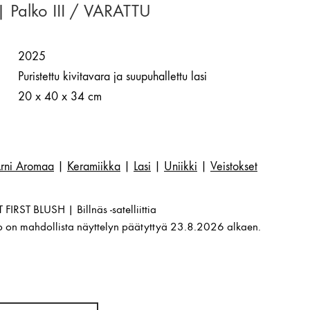
 Palko III / VARATTU
2025
Puristettu kivitavara ja suupuhallettu lasi
20 x 40 x 34 cm
rni Aromaa
|
Keramiikka
|
Lasi
|
Uniikki
|
Veistokset
FIRST BLUSH | Billnäs -satelliittia
to on mahdollista näyttelyn päätyttyä 23.8.2026 alkaen.