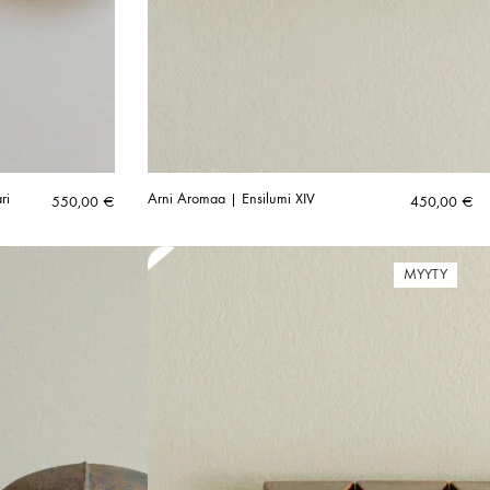
ri
Arni Aromaa | Ensilumi XIV
550,00
€
450,00
€
MYYTY