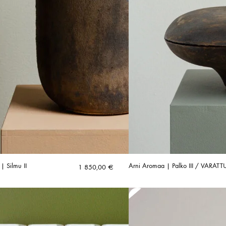
| Silmu II
Arni Aromaa | Palko III / VARATT
1 850,00
€