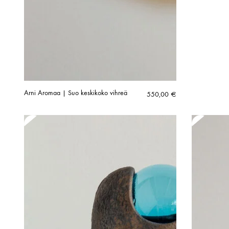
Arni Aromaa | Suo keskikoko vihreä
550,00
€