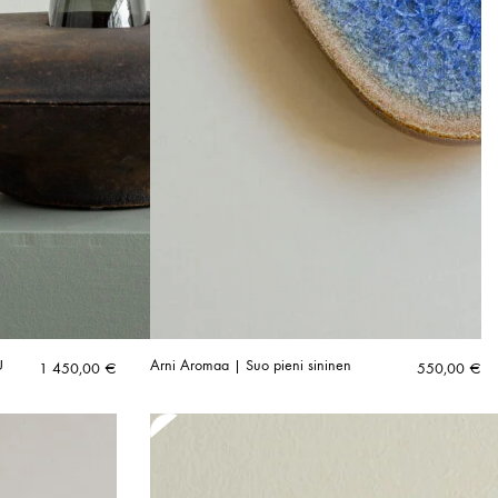
U
Arni Aromaa | Suo pieni sininen
1 450,00
€
550,00
€