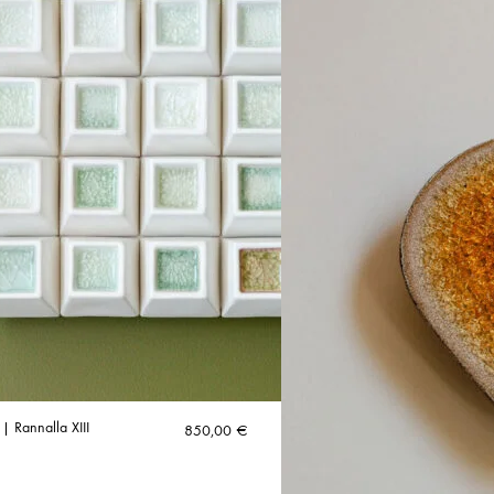
| Rannalla XIII
850,00
€