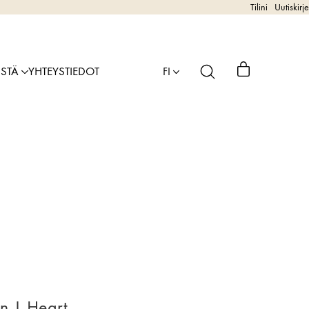
Tilini
Uutiskirje
ISTÄ
YHTEYSTIEDOT
FI
n | Heart