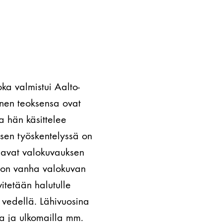
oka valmistui Aalto-
änen teoksensa ovat
a hän käsittelee
sen työskentelyssä on
jaavat valokuvauksen
a on vanha valokuvan
itetään halutulle
 vedellä. Lähivuosina
sa ja ulkomailla mm.