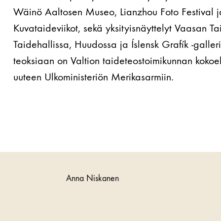
Wäinö Aaltosen Museo, Lianzhou Foto Festival 
Kuvataideviikot, sekä yksityisnäyttelyt Vaasan Ta
Taidehallissa, Huudossa ja Íslensk Grafík -galle
teoksiaan on Valtion taideteostoimikunnan kokoel
uuteen Ulkoministeriön Merikasarmiin.
Anna Niskanen