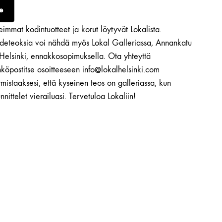
e
immat kodintuotteet ja korut löytyvät Lokalista.
ideteoksia voi nähdä myös Lokal Galleriassa, Annankatu
 Helsinki, ennakkosopimuksella. Ota yhteyttä
köpostitse osoitteeseen info@lokalhelsinki.com
mistaaksesi, että kyseinen teos on galleriassa, kun
nnittelet vierailuasi. Tervetuloa Lokaliin!