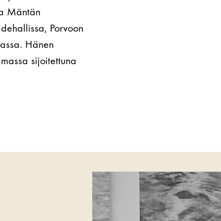
ja Mäntän
idehallissa, Porvoon
riassa. Hänen
massa sijoitettuna