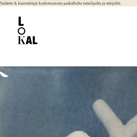
Taidetta & käsintehtyjä kodintavaroita paikallisilta taiteilijoilta ja tekijöiltä.