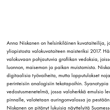
Anna Niskanen on helsinkiläinen kuvataiteilija, j
yliopistosta valokuvataiteen maisteriksi 2017. H
valokuvaan pohjautuvia grafiikan vedoksia, joiss
luonnon, maiseman ja paikan muistamista. Niska
digitaalisia työvaiheita, mutta lopputulokset no
perinteisiin analogisiin tekotapoihin. Syanotypi
vedostusmenetelmä, jossa valoherkkä emulsio lev
pinnalle, valotetaan auringonvalossa ja pestään
Niskanen on pitänyt lukuisia näyttelyitä Suomes