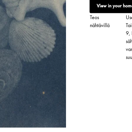
|
View in your hom
Heart
määrä
Teos
Use
nähtävillä
Ta
9,
säh
var
suu