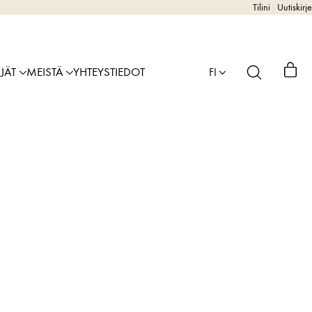
Tilini
Uutiskirje
IJÄT
MEISTÄ
YHTEYSTIEDOT
FI