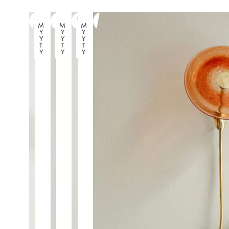
M
M
M
Y
Y
Y
Y
Y
Y
T
T
T
Y
Y
Y