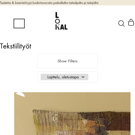
Taidetta & käsintehtyjä kodintavaroita paikallisilta taiteilijoilta ja tekijöiltä.
Tekstiilityöt
Show Filters