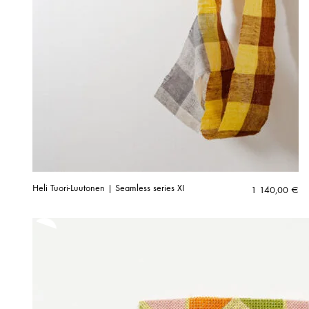
Heli Tuori-Luutonen | Seamless series XI
1 140,00
€