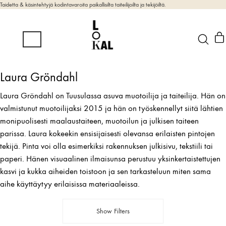
Taidetta & käsintehtyjä kodintavaroita paikallisilta taiteilijoilta ja tekijöiltä.
Laura Gröndahl
Laura Gröndahl on Tuusulassa asuva muotoilija ja taiteilija. Hän on
valmistunut muotoilijaksi 2015 ja hän on työskennellyt siitä lähtien
monipuolisesti maalaustaiteen, muotoilun ja julkisen taiteen
parissa. Laura kokeekin ensisijaisesti olevansa erilaisten pintojen
tekijä. Pinta voi olla esimerkiksi rakennuksen julkisivu, tekstiili tai
paperi. Hänen visuaalinen ilmaisunsa perustuu yksinkertaistettujen
kasvi ja kukka aiheiden toistoon ja sen tarkasteluun miten sama
aihe käyttäytyy erilaisissa materiaaleissa.
Show Filters