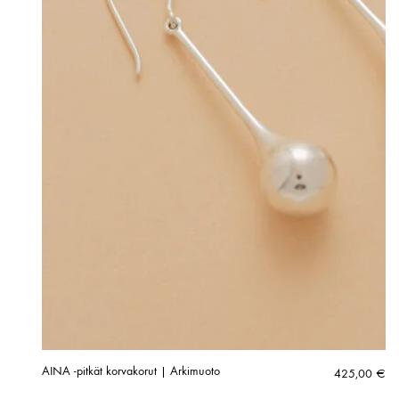
AINA -pitkät korvakorut | Arkimuoto
425,00
€