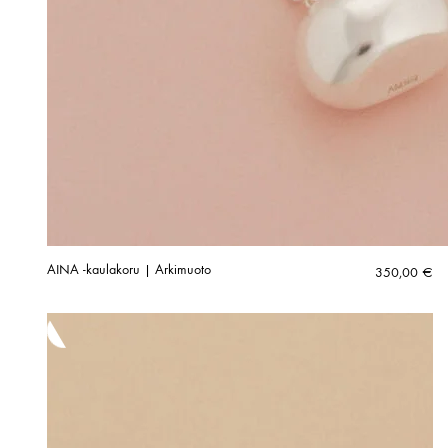
AINA -kaulakoru | Arkimuoto
350,00
€