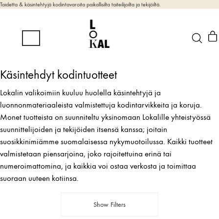
Taidetta & käsintehtyjä kodintavaroita paikallisilta taiteilijoilta ja tekijöiltä.
Käsintehdyt kodintuotteet
Lokalin valikoimiin kuuluu huolella käsintehtyjä ja
luonnonmateriaaleista valmistettuja kodintarvikkeita ja koruja.
Monet tuotteista on suunniteltu yksinomaan Lokalille yhteistyössä
suunnittelijoiden ja tekijöiden itsensä kanssa; joitain
suosikkinimiämme suomalaisessa nykymuotoilussa. Kaikki tuotteet
valmistetaan piensarjoina, joko rajoitettuina erinä tai
numeroimattomina, ja kaikkia voi ostaa verkosta ja toimittaa
suoraan uuteen kotiinsa.
Show Filters