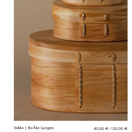
Vakka | Bo-Åke Ljungars
Hintaluokka:
40,00
€
–
130,00
€