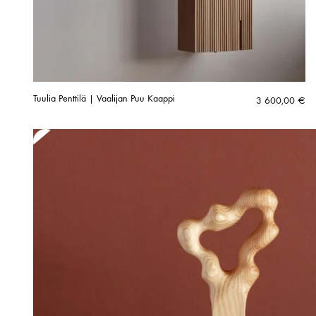
Tuulia Penttilä | Vaalijan Puu Kaappi
3 600,00
€