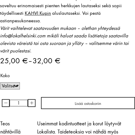
soveltuu erinomaisesti pienten herkkujen lautaseksi sekä sopii
täydellisesti
KAHVI Kupin
aluslautaseksi. Voi pestä
astianpesukoneessa.
Värit vaihtelevat saatavuuden mukaan – olethan yhteydessä
info@lokalhelsinki.com mikäli haluat saada lisätietoja saatavilla
olevista väreistä tai osta suoraan ja ylläty – valitsemme värin tai
värit puolestasi.
25,00
€
–
32,00
€
Hintaluokka:
Koko
25,00 €
-
32,00 €
-
+
Lisää ostoskoriin
TASSI
Aluslautanen
|
Teos
Useimmat kodintuotteet ja korut löytyvät
Nathalie
nähtävillä
Lokalista. Taideteoksia voi nähdä myös