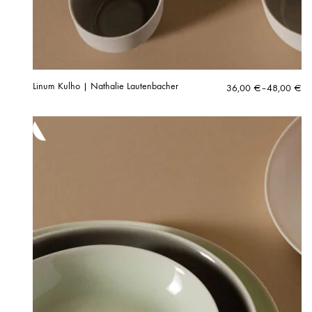
Linum Kulho | Nathalie Lautenbacher
Hintaluokka:
36,00
€
–
48,00
€
36,00 €
-
48,00 €