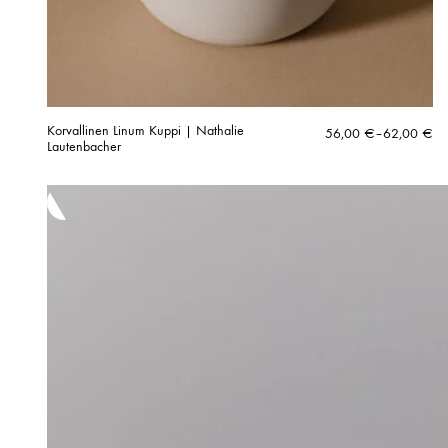
Korvallinen Linum Kuppi | Nathalie
Hintaluokka:
56,00
€
–
62,00
€
Lautenbacher
56,00 €
-
62,00 €