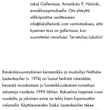
Lautenbacher
Lokal Galleriassa, Annankatu 9, Helsinki,
määrä
ennakkosopimuksella. Ota yhteyttä
sähköpostitse osoitteeseen
info@lokalhelsinki.com varmistaaksesi, että
kyseinen teos on galleriassa, kun
suunnittelet vierailuasi. Tervetuloa Lokaliin!
Ranskalais-suomalainen keraamikko ja muotoilija Nathalie
Lautenbacher (s. 1974) on luonut herkistä väreistään,
keveistä muodoistaan ja luonteikkuudestaan tunnettuja
astiastoja vuodesta 1999 lähtien. Kokoelma laajenee vuosi
vuodelta, ja jokainen esine on tehty käsin kipsimuottiin
valamalla. Käyttöesineiden lisäksi Lautenbacher tekee