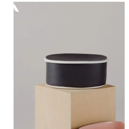
-
32,00 €