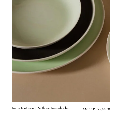
Linum Lautanen | Nathalie Lautenbacher
Hintaluokka:
48,00
€
–
92,00
€
48,00 €