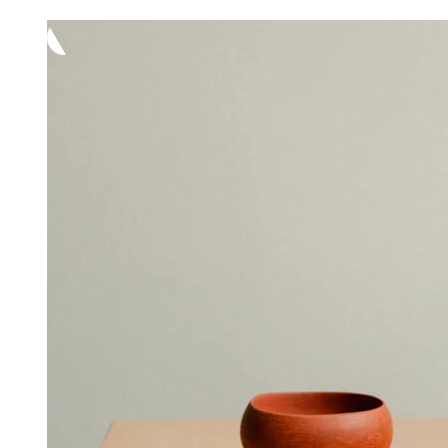
-
92,00 €