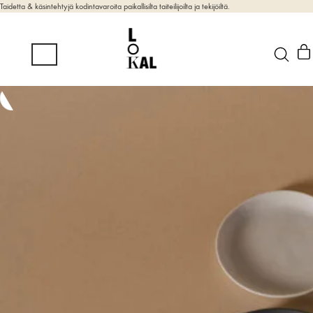
Taidetta & käsintehtyjä kodintavaroita paikallisilta taiteilijoilta ja tekijöiltä.