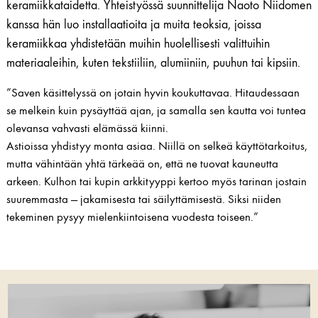
keramiikkataidetta. Yhteistyössä suunnittelija Naoto Niidomen
kanssa hän luo installaatioita ja muita teoksia, joissa
keramiikkaa yhdistetään muihin huolellisesti valittuihin
materiaaleihin, kuten tekstiiliin, alumiiniin, puuhun tai kipsiin.
”Saven käsittelyssä on jotain hyvin koukuttavaa. Hitaudessaan
se melkein kuin pysäyttää ajan, ja samalla sen kautta voi tuntea
olevansa vahvasti elämässä kiinni.
Astioissa yhdistyy monta asiaa. Niillä on selkeä käyttötarkoitus,
mutta vähintään yhtä tärkeää on, että ne tuovat kauneutta
arkeen. Kulhon tai kupin arkkityyppi kertoo myös tarinan jostain
suuremmasta — jakamisesta tai säilyttämisestä. Siksi niiden
tekeminen pysyy mielenkiintoisena vuodesta toiseen.”