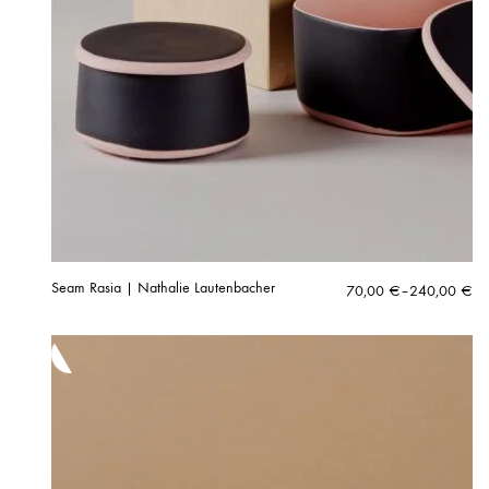
Seam Rasia | Nathalie Lautenbacher
Hintaluokka:
70,00
€
–
240,00
€
70,00 €
-
240,00 €