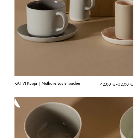
KAHVI Kuppi | Nathalie Lautenbacher
Hintaluokka:
42,00
€
–
52,00
€
42,00 €
-
52,00 €