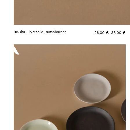
Lusikka | Nathalie Lautenbacher
Hintaluokka:
28,00
€
–
38,00
€
28,00 €
-
38,00 €