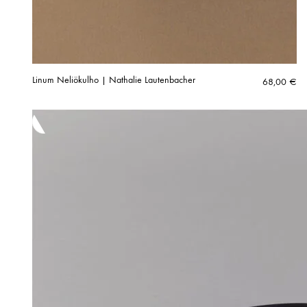
Linum Neliökulho | Nathalie Lautenbacher
68,00
€