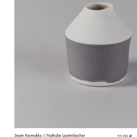
Seam Kermakko | Nathalie Lautenbacher
52,00
€