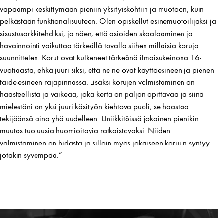
vapaampi keskittymään pieniin yksityiskohtiin ja muotoon, kuin
pelkästään funktionalisuuteen. Olen opiskellut esinemuotoilijaksi ja
sisustusarkkitehdiksi, ja näen, että asioiden skaalaaminen ja
havainnointi vaikuttaa tärkeällä tavalla siihen millaisia koruja
suunnittelen. Korut ovat kulkeneet tärkeänä ilmaisukeinona 16-
vuotiaasta, ehkä juuri siksi, että ne ne ovat käyttöesineen ja pienen
taide-esineen rajapinnassa. Lisäksi korujen valmistaminen on
haasteellista ja vaikeaa, joka kerta on paljon opittavaa ja siinä
mielestäni on yksi juuri käsityön kiehtova puoli, se haastaa
tekijäänsä aina yhä uudelleen. Uniikkitöissä jokainen pienikin
muutos tuo uusia huomioitavia ratkaistavaksi. Niiden
valmistaminen on hidasta ja silloin myös jokaiseen koruun syntyy
jotakin syvempää.”