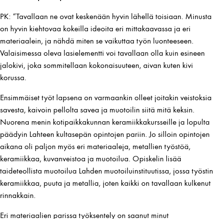
PK: “Tavallaan ne ovat keskenään hyvin lähellä toisiaan. Minusta
on hyvin kiehtovaa kokeilla ideoita eri mittakaavassa ja eri
materiaalein, ja nähdä miten se vaikuttaa työn luonteeseen.
Valaisimessa oleva lasielementti voi tavallaan olla kuin esineen
jalokivi, joka sommitellaan kokonaisuuteen, aivan kuten kivi
korussa.
Ensimmäiset työt lapsena on varmaankin olleet joitakin veistoksia
savesta, kaivoin pellolta savea ja muotoilin siitä mitä keksin.
Nuorena menin kotipaikkakunnan keramiikkakursseille ja lopulta
päädyin Lahteen kultasepän opintojen pariin. Jo silloin opintojen
aikana oli paljon myös eri materiaaleja, metallien työstöä,
keramiikkaa, kuvanveistoa ja muotoilua. Opiskelin lisää
taideteollista muotoilua Lahden muotoiluinstituutissa, jossa työstin
keramiikkaa, puuta ja metallia, joten kaikki on tavallaan kulkenut
rinnakkain.
Eri materiaalien parissa työksentely on saanut minut