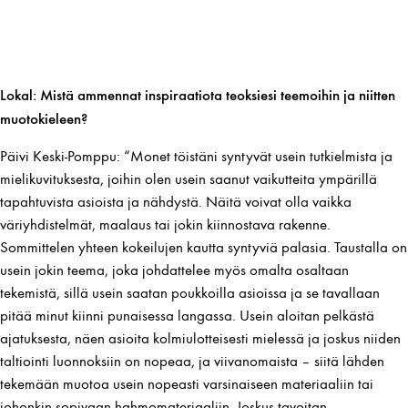
Lokal: Mistä ammennat inspiraatiota teoksiesi teemoihin ja niitten
muotokieleen?
Päivi Keski-Pomppu: “Monet töistäni syntyvät usein tutkielmista ja
mielikuvituksesta, joihin olen usein saanut vaikutteita ympärillä
tapahtuvista asioista ja nähdystä. Näitä voivat olla vaikka
väriyhdistelmät, maalaus tai jokin kiinnostava rakenne.
Sommittelen yhteen kokeilujen kautta syntyviä palasia. Taustalla on
usein jokin teema, joka johdattelee myös omalta osaltaan
tekemistä, sillä usein saatan poukkoilla asioissa ja se tavallaan
pitää minut kiinni punaisessa langassa. Usein aloitan pelkästä
ajatuksesta, näen asioita kolmiulotteisesti mielessä ja joskus niiden
taltiointi luonnoksiin on nopeaa, ja viivanomaista – siitä lähden
tekemään muotoa usein nopeasti varsinaiseen materiaaliin tai
johonkin sopivaan hahmomateriaaliin. Joskus tavoitan