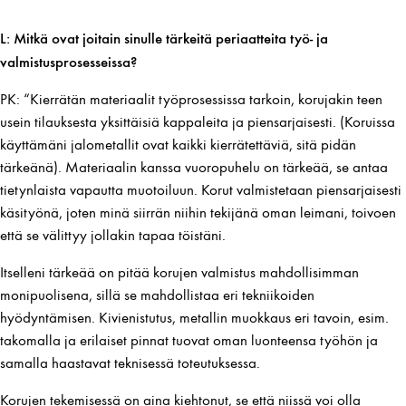
L: Mitkä ovat joitain sinulle tärkeitä periaatteita työ- ja
valmistusprosesseissa?
PK: “Kierrätän materiaalit työprosessissa tarkoin, korujakin teen
usein tilauksesta yksittäisiä kappaleita ja piensarjaisesti. (Koruissa
käyttämäni jalometallit ovat kaikki kierrätettäviä, sitä pidän
tärkeänä). Materiaalin kanssa vuoropuhelu on tärkeää, se antaa
tietynlaista vapautta muotoiluun. Korut valmistetaan piensarjaisesti
käsityönä, joten minä siirrän niihin tekijänä oman leimani, toivoen
että se välittyy jollakin tapaa töistäni.
Itselleni tärkeää on pitää korujen valmistus mahdollisimman
monipuolisena, sillä se mahdollistaa eri tekniikoiden
hyödyntämisen. Kivienistutus, metallin muokkaus eri tavoin, esim.
takomalla ja erilaiset pinnat tuovat oman luonteensa työhön ja
samalla haastavat teknisessä toteutuksessa.
Korujen tekemisessä on aina kiehtonut, se että niissä voi olla