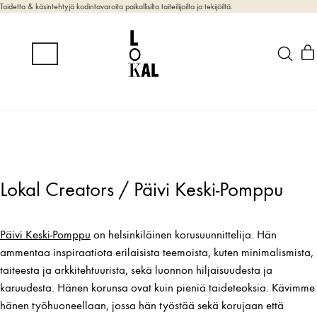
Taidetta & käsintehtyjä kodintavaroita paikallisilta taiteilijoilta ja tekijöiltä.
Lokal Creators / Päivi Keski-Pomppu
Päivi Keski-Pomppu
on helsinkiläinen korusuunnittelija. Hän
ammentaa inspiraatiota erilaisista teemoista, kuten minimalismista,
taiteesta ja arkkitehtuurista, sekä luonnon hiljaisuudesta ja
karuudesta. Hänen korunsa ovat kuin pieniä taideteoksia. Kävimme
hänen työhuoneellaan, jossa hän työstää sekä korujaan että