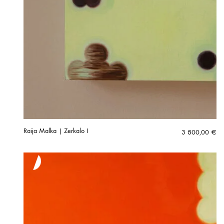
Raija Malka | Zerkalo I
3 800,00
€