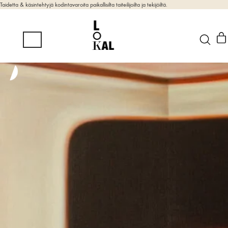
Taidetta & käsintehtyjä kodintavaroita paikallisilta taiteilijoilta ja tekijöiltä.