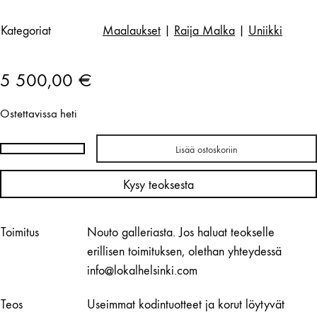
Kategoriat
Maalaukset
|
Raija Malka
|
Uniikki
5 500,00
€
Ostettavissa heti
Lisää ostoskoriin
Raija
Malka
Kysy teoksesta
|
Resurrection2
määrä
Toimitus
Nouto galleriasta. Jos haluat teokselle
erillisen toimituksen, olethan yhteydessä
info@lokalhelsinki.com
Teos
Useimmat kodintuotteet ja korut löytyvät