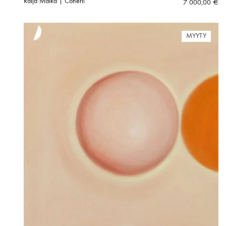
Raija Malka | Coneril
7 000,00
€
MYYTY