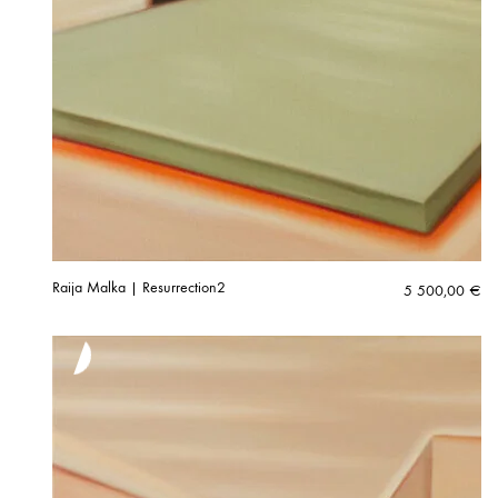
Raija Malka | Resurrection2
5 500,00
€