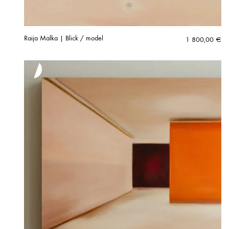
Raija Malka | Blick / model
1 800,00
€