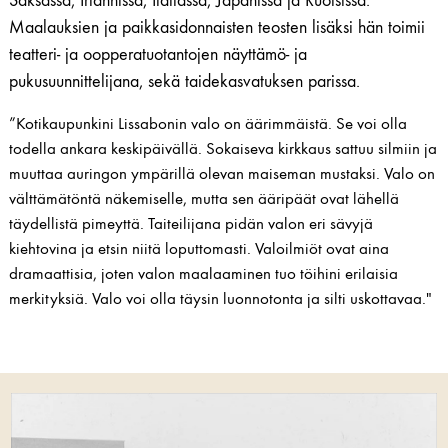
Saksassa, Irlannissa, Italiassa, Japanissa ja Ruotsissa.
Maalauksien ja paikkasidonnaisten teosten lisäksi hän toimii
teatteri- ja oopperatuotantojen näyttämö- ja
pukusuunnittelijana, sekä taidekasvatuksen parissa.
”Kotikaupunkini Lissabonin valo on äärimmäistä. Se voi olla
todella ankara keskipäivällä. Sokaiseva kirkkaus sattuu silmiin ja
muuttaa auringon ympärillä olevan maiseman mustaksi. Valo on
välttämätöntä näkemiselle, mutta sen ääripäät ovat lähellä
täydellistä pimeyttä. Taiteilijana pidän valon eri sävyjä
kiehtovina ja etsin niitä loputtomasti. Valoilmiöt ovat aina
dramaattisia, joten valon maalaaminen tuo töihini erilaisia
merkityksiä. Valo voi olla täysin luonnotonta ja silti uskottavaa."