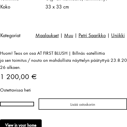
Koko
33 x 33 cm
Kategoriat
Maalaukset
|
Muu
|
Petri Saarikko
|
Uniikki
Huom! Teos on osa AT FIRST BLUSH | Billnäs -satelliittia
ja sen toimitus / nouto on mahdollista näyttelyn päätyttyä 23.8.20
26 alkaen.
1 200,00
€
Ostettavissa heti
Lisää ostoskoriin
Petri
Saarikko
|
View in your home