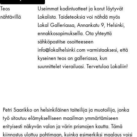
Unknown
Teos
Useimmat kodintuotteet ja korut löytyvät
(1)
määrä
nähtävillä
Lokalista. Taideteoksia voi nähdä myös
Lokal Galleriassa, Annankatu 9, Helsinki,
ennakkosopimuksella. Ota yhteyttä
sähköpostitse osoitteeseen
info@lokalhelsinki.com varmistaaksesi, että
kyseinen teos on galleriassa, kun
suunnittelet vierailuasi. Tervetuloa Lokaliin!
Petri Saarikko on helsinkiläinen taiteilija ja muotoilija, jonka
työ sitoutuu elämykselliseen maailman ymmärtämiseen
erityisesti näkyvän valon ja värin prismojen kautta. Tämä
kiinnostus ulottuu pohtimaan, kuinka esimerkiksi maalaus voisi