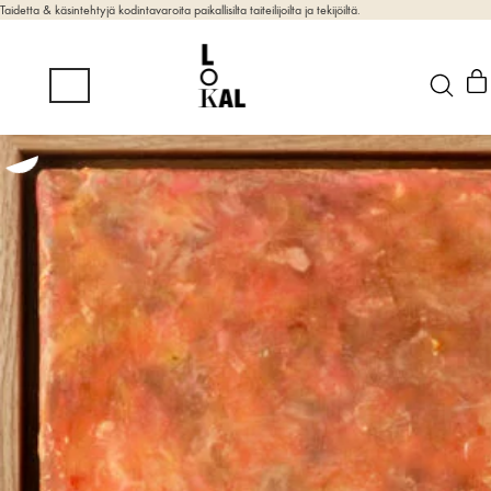
Taidetta & käsintehtyjä kodintavaroita paikallisilta taiteilijoilta ja tekijöiltä.