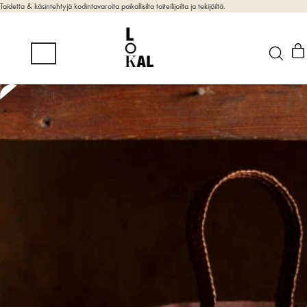
Taidetta & käsintehtyjä kodintavaroita paikallisilta taiteilijoilta ja tekijöiltä.