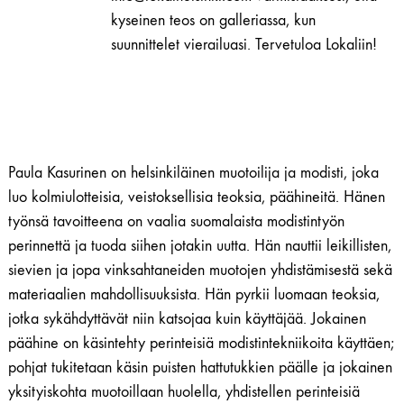
kyseinen teos on galleriassa, kun
suunnittelet vierailuasi. Tervetuloa Lokaliin!
Paula Kasurinen on helsinkiläinen muotoilija ja modisti, joka
luo kolmiulotteisia, veistoksellisia teoksia, päähineitä. Hänen
työnsä tavoitteena on vaalia suomalaista modistintyön
perinnettä ja tuoda siihen jotakin uutta. Hän nauttii leikillisten,
sievien ja jopa vinksahtaneiden muotojen yhdistämisestä sekä
materiaalien mahdollisuuksista. Hän pyrkii luomaan teoksia,
jotka sykähdyttävät niin katsojaa kuin käyttäjää. Jokainen
päähine on käsintehty perinteisiä modistintekniikoita käyttäen;
pohjat tukitetaan käsin puisten hattutukkien päälle ja jokainen
yksityiskohta muotoillaan huolella, yhdistellen perinteisiä