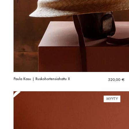
Paula Kasu | Ruskohortensiahattu II
520,00
€
MYYTY