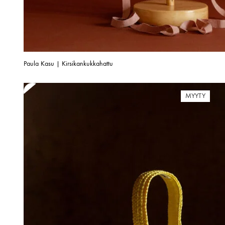
Paula Kasu | Kirsikankukkahattu
MYYTY