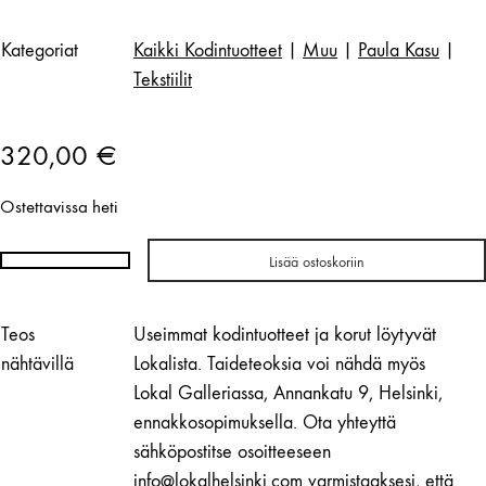
Kategoriat
Kaikki Kodintuotteet
|
Muu
|
Paula Kasu
|
Tekstiilit
320,00
€
Ostettavissa heti
Lisää ostoskoriin
Paula
Kasu
|
Teos
Useimmat kodintuotteet ja korut löytyvät
Kupittaa
nähtävillä
Lokalista. Taideteoksia voi nähdä myös
II
Lokal Galleriassa, Annankatu 9, Helsinki,
määrä
ennakkosopimuksella. Ota yhteyttä
sähköpostitse osoitteeseen
info@lokalhelsinki.com varmistaaksesi, että