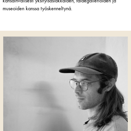
kansainvälisesti yksityisasiakkaiden, taidegallerioiden ja
museoiden kanssa työskenneltynä.