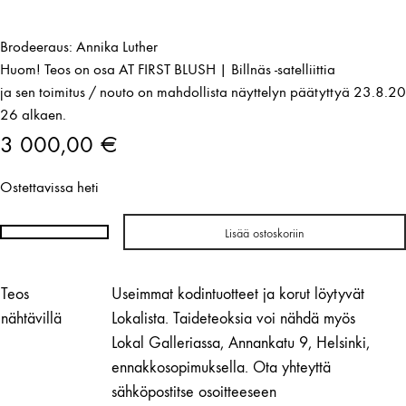
Brodeeraus: Annika Luther
Huom! Teos on osa AT FIRST BLUSH | Billnäs -satelliittia
ja sen toimitus / nouto on mahdollista näyttelyn päätyttyä 23.8.20
26 alkaen.
3 000,00
€
Ostettavissa heti
Lisää ostoskoriin
Paul
Flanders
|
Teos
Useimmat kodintuotteet ja korut löytyvät
Carelica
nähtävillä
Lokalista. Taideteoksia voi nähdä myös
II,
Lokal Galleriassa, Annankatu 9, Helsinki,
kolmijalkainen
ennakkosopimuksella. Ota yhteyttä
tuoli
sähköpostitse osoitteeseen
(toinen