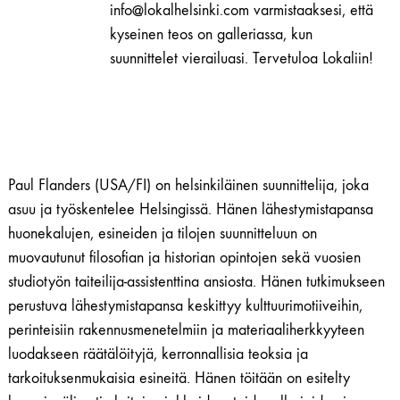
info@lokalhelsinki.com varmistaaksesi, että
tutkielma)
kyseinen teos on galleriassa, kun
määrä
suunnittelet vierailuasi. Tervetuloa Lokaliin!
Paul Flanders (USA/FI) on helsinkiläinen suunnittelija, joka
asuu ja työskentelee Helsingissä. Hänen lähestymistapansa
huonekalujen, esineiden ja tilojen suunnitteluun on
muovautunut filosofian ja historian opintojen sekä vuosien
studiotyön taiteilija-assistenttina ansiosta. Hänen tutkimukseen
perustuva lähestymistapansa keskittyy kulttuurimotiiveihin,
perinteisiin rakennusmenetelmiin ja materiaaliherkkyyteen
luodakseen räätälöityjä, kerronnallisia teoksia ja
tarkoituksenmukaisia esineitä. Hänen töitään on esitelty