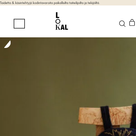
Taidetta & käsintehtyjä kodintavaroita paikallisilta taiteilijoilta ja tekijöiltä.