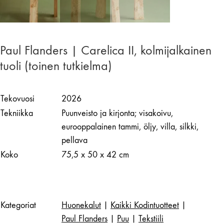
Paul Flanders | Carelica II, kolmijalkainen
tuoli (toinen tutkielma)
Tekovuosi
2026
Tekniikka
Puunveisto ja kirjonta; visakoivu,
eurooppalainen tammi, öljy, villa, silkki,
pellava
Koko
75,5 x 50 x 42 cm
Kategoriat
Huonekalut
|
Kaikki Kodintuotteet
|
Paul Flanders
|
Puu
|
Tekstiili