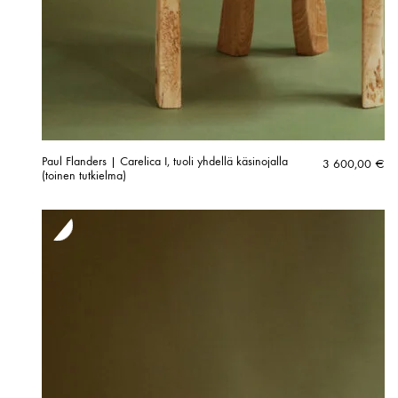
Paul Flanders | Carelica I, tuoli yhdellä käsinojalla
3 600,00
€
(toinen tutkielma)