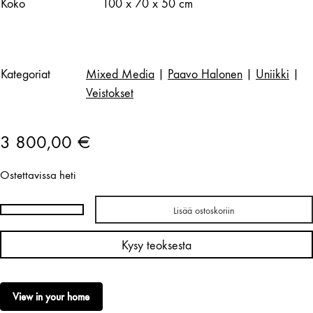
Koko
100 x 70 x 50 cm
Kategoriat
Mixed Media
|
Paavo Halonen
|
Uniikki
|
Veistokset
3 800,00
€
Ostettavissa heti
Lisää ostoskoriin
Paavo
Halonen
Kysy teoksesta
|
Pilvi
nousi
View in your home
taivaanrannalle