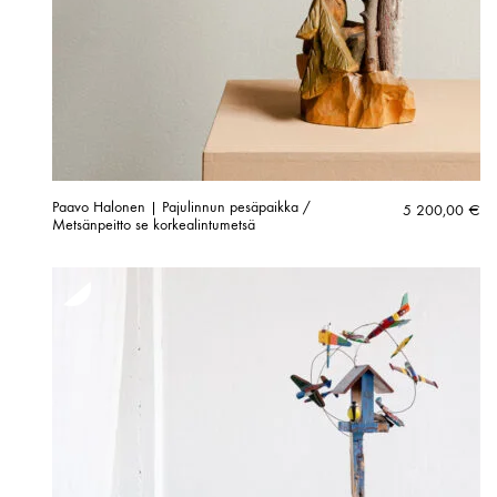
Paavo Halonen | Pajulinnun pesäpaikka /
5 200,00
€
Metsänpeitto se korkealintumetsä