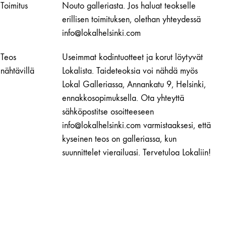
Toimitus
Nouto galleriasta. Jos haluat teokselle
pohjoiseen
määrä
erillisen toimituksen, olethan yhteydessä
info@lokalhelsinki.com
Teos
Useimmat kodintuotteet ja korut löytyvät
nähtävillä
Lokalista. Taideteoksia voi nähdä myös
Lokal Galleriassa, Annankatu 9, Helsinki,
ennakkosopimuksella. Ota yhteyttä
sähköpostitse osoitteeseen
info@lokalhelsinki.com varmistaaksesi, että
kyseinen teos on galleriassa, kun
suunnittelet vierailuasi. Tervetuloa Lokaliin!