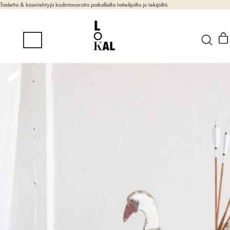
Taidetta & käsintehtyjä kodintavaroita paikallisilta taiteilijoilta ja tekijöiltä.