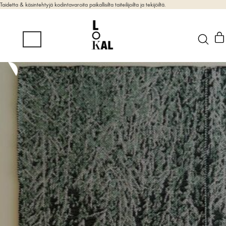
Taidetta & käsintehtyjä kodintavaroita paikallisilta taiteilijoilta ja tekijöiltä.