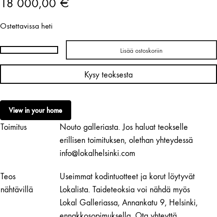
18 000,00
€
Ostettavissa heti
Lisää ostoskoriin
Outi
Martikainen
Kysy teoksesta
|
Itkupaju
(Weeping
View in your home
Willow)
Toimitus
Nouto galleriasta. Jos haluat teokselle
määrä
erillisen toimituksen, olethan yhteydessä
info@lokalhelsinki.com
Teos
Useimmat kodintuotteet ja korut löytyvät
nähtävillä
Lokalista. Taideteoksia voi nähdä myös
Lokal Galleriassa, Annankatu 9, Helsinki,
ennakkosopimuksella. Ota yhteyttä