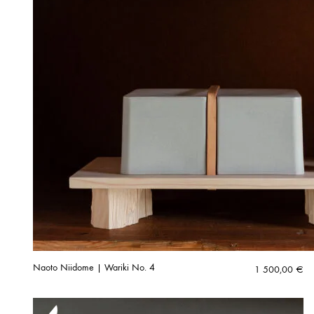
Naoto Niidome | Wariki No. 4
1 500,00
€