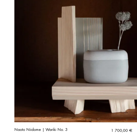
Naoto Niidome | Wariki No. 3
1 700,00
€