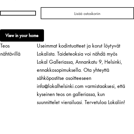
Lisää ostoskoriin
Naoto
Niidome
|
View in your home
Mammut
Teos
Useimmat kodintuotteet ja korut löytyvät
I
määrä
nähtävillä
Lokalista. Taideteoksia voi nähdä myös
Lokal Galleriassa, Annankatu 9, Helsinki,
ennakkosopimuksella. Ota yhteyttä
sähköpostitse osoitteeseen
info@lokalhelsinki.com varmistaaksesi, että
kyseinen teos on galleriassa, kun
suunnittelet vierailuasi. Tervetuloa Lokaliin!