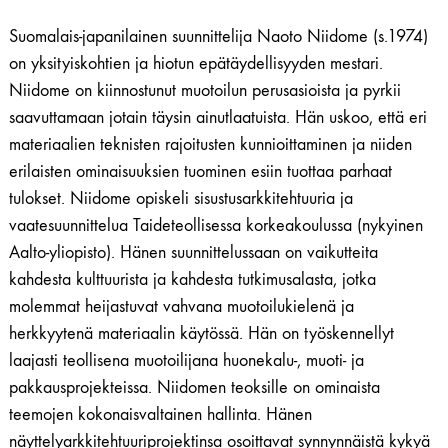
Suomalais-japanilainen suunnittelija Naoto Niidome (s.1974)
on yksityiskohtien ja hiotun epätäydellisyyden mestari.
Niidome on kiinnostunut muotoilun perusasioista ja pyrkii
saavuttamaan jotain täysin ainutlaatuista. Hän uskoo, että eri
materiaalien teknisten rajoitusten kunnioittaminen ja niiden
erilaisten ominaisuuksien tuominen esiin tuottaa parhaat
tulokset. Niidome opiskeli sisustusarkkitehtuuria ja
vaatesuunnittelua Taideteollisessa korkeakoulussa (nykyinen
Aalto-yliopisto). Hänen suunnittelussaan on vaikutteita
kahdesta kulttuurista ja kahdesta tutkimusalasta, jotka
molemmat heijastuvat vahvana muotoilukielenä ja
herkkyytenä materiaalin käytössä. Hän on työskennellyt
laajasti teollisena muotoilijana huonekalu-, muoti- ja
pakkausprojekteissa. Niidomen teoksille on ominaista
teemojen kokonaisvaltainen hallinta. Hänen
näyttelyarkkitehtuuriprojektinsa osoittavat synnynnäistä kykyä