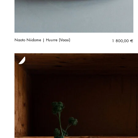
Naoto Niidome | Huurre (Vaasi)
1 800,00
€