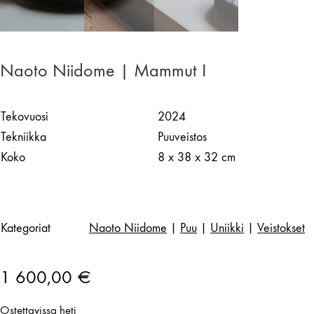
Naoto Niidome | Mammut I
Tekovuosi
2024
Tekniikka
Puuveistos
Koko
8 x 38 x 32 cm
Kategoriat
Naoto Niidome
|
Puu
|
Uniikki
|
Veistokset
1 600,00
€
Ostettavissa heti