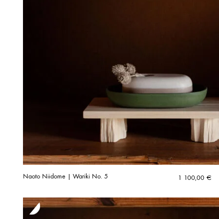
Naoto Niidome | Wariki No. 5
1 100,00
€