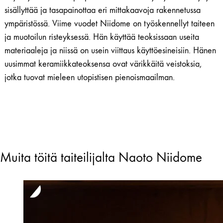
sisällyttää ja tasapainottaa eri mittakaavoja rakennetussa
ympäristössä. Viime vuodet Niidome on työskennellyt taiteen
ja muotoilun risteyksessä. Hän käyttää teoksissaan useita
materiaaleja ja niissä on usein viittaus käyttöesineisiin. Hänen
uusimmat keramiikkateoksensa ovat värikkäitä veistoksia,
jotka tuovat mieleen utopistisen pienoismaailman.
Muita töitä taiteilijalta Naoto Niidome