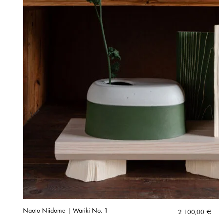
Naoto Niidome | Wariki No. 1
2 100,00
€