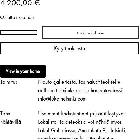
4 200,00
€
Ostettavissa heti
Lisää ostoskoriin
Mirella
Salo
Kysy teoksesta
|
Sivut,
sivut
View in your home
I
Toimitus
Nouto galleriasta. Jos haluat teokselle
määrä
erillisen toimituksen, olethan yhteydessä
info@lokalhelsinki.com
Teos
Useimmat kodintuotteet ja korut löytyvät
nähtävillä
Lokalista. Taideteoksia voi nähdä myös
Lokal Galleriassa, Annankatu 9, Helsinki,
ennakkosopimuksella. Ota yhteyttä