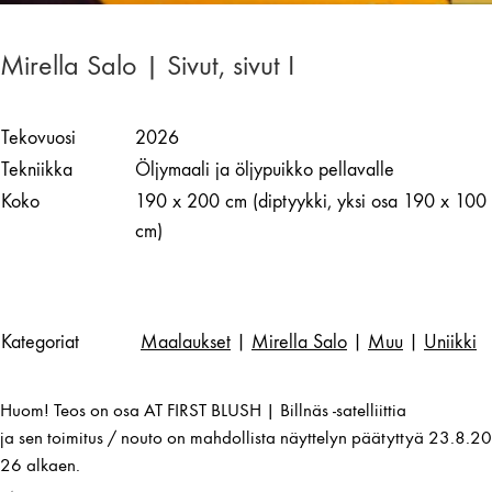
Mirella Salo | Sivut, sivut I
Tekovuosi
2026
Tekniikka
Öljymaali ja öljypuikko pellavalle
Koko
190 x 200 cm (diptyykki, yksi osa 190 x 100
cm)
Kategoriat
Maalaukset
|
Mirella Salo
|
Muu
|
Uniikki
Huom! Teos on osa AT FIRST BLUSH | Billnäs -satelliittia
ja sen toimitus / nouto on mahdollista näyttelyn päätyttyä 23.8.20
26 alkaen.