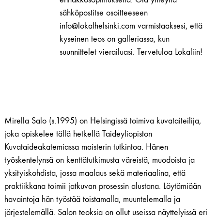
sähköpostitse osoitteeseen
info@lokalhelsinki.com varmistaaksesi, että
kyseinen teos on galleriassa, kun
suunnittelet vierailuasi. Tervetuloa Lokaliin!
Mirella Salo (s.1995) on Helsingissä toimiva kuvataiteilija,
joka opiskelee tällä hetkellä Taideyliopiston
Kuvataideakatemiassa maisterin tutkintoa. Hänen
työskentelynsä on kenttätutkimusta väreistä, muodoista ja
yksityiskohdista, jossa maalaus sekä materiaalina, että
praktiikkana toimii jatkuvan prosessin alustana. Löytämiään
havaintoja hän työstää toistamalla, muuntelemalla ja
järjestelemällä. Salon teoksia on ollut useissa näyttelyissä eri