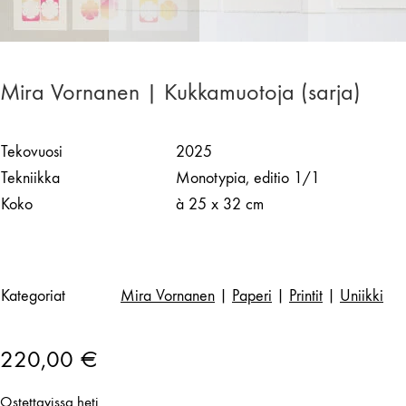
Mira Vornanen | Kukkamuotoja (sarja)
Tekovuosi
2025
Tekniikka
Monotypia, editio 1/1
Koko
à 25 x 32 cm
Kategoriat
Mira Vornanen
|
Paperi
|
Printit
|
Uniikki
220,00
€
Ostettavissa heti