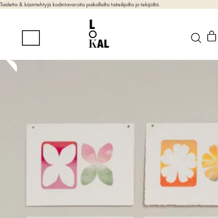
Taidetta & käsintehtyjä kodintavaroita paikallisilta taiteilijoilta ja tekijöiltä.