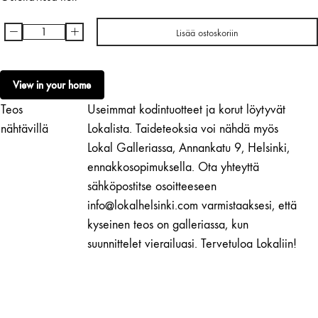
-
+
Lisää ostoskoriin
Mira
Vornanen
|
View in your home
Kukkamuotoja
Teos
Useimmat kodintuotteet ja korut löytyvät
(sarja)
määrä
nähtävillä
Lokalista. Taideteoksia voi nähdä myös
Lokal Galleriassa, Annankatu 9, Helsinki,
ennakkosopimuksella. Ota yhteyttä
sähköpostitse osoitteeseen
info@lokalhelsinki.com varmistaaksesi, että
kyseinen teos on galleriassa, kun
suunnittelet vierailuasi. Tervetuloa Lokaliin!