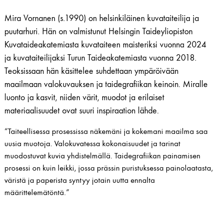
Mira Vornanen (s.1990) on helsinkiläinen kuvataiteilija ja
puutarhuri. Hän on valmistunut Helsingin Taideyliopiston
Kuvataideakatemiasta kuvataiteen maisteriksi vuonna 2024
ja kuvataiteilijaksi Turun Taideakatemiasta vuonna 2018.
Teoksissaan hän käsittelee suhdettaan ympäröivään
maailmaan valokuvauksen ja taidegrafiikan keinoin. Miralle
luonto ja kasvit, niiden värit, muodot ja erilaiset
materiaalisuudet ovat suuri inspiraation lähde.
“Taiteellisessa prosessissa näkemäni ja kokemani maailma saa
uusia muotoja. Valokuvatessa kokonaisuudet ja tarinat
muodostuvat kuvia yhdistelmällä. Taidegrafiikan painamisen
prosessi on kuin leikki, jossa prässin puristuksessa painolaatasta,
väristä ja paperista syntyy jotain uutta ennalta
määrittelemätöntä.”