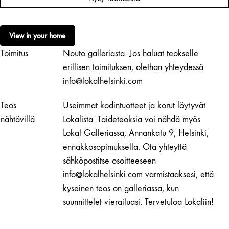
|
From
Mothers
View in your home
to
Toimitus
Nouto galleriasta. Jos haluat teokselle
Children
määrä
erillisen toimituksen, olethan yhteydessä
info@lokalhelsinki.com
Teos
Useimmat kodintuotteet ja korut löytyvät
nähtävillä
Lokalista. Taideteoksia voi nähdä myös
Lokal Galleriassa, Annankatu 9, Helsinki,
ennakkosopimuksella. Ota yhteyttä
sähköpostitse osoitteeseen
info@lokalhelsinki.com varmistaaksesi, että
kyseinen teos on galleriassa, kun
suunnittelet vierailuasi. Tervetuloa Lokaliin!