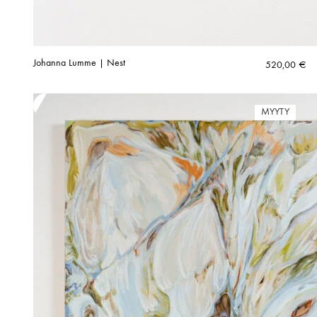
Johanna Lumme | Nest
520,00
€
MYYTY