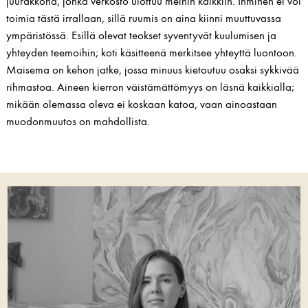
juurakkona, jonka verkosto ulottuu meihin kaikkiin. Ihminen ei voi
toimia tästä irrallaan, sillä ruumis on aina kiinni muuttuvassa
ympäristössä. Esillä olevat teokset syventyvät kuulumisen ja
yhteyden teemoihin; koti käsitteenä merkitsee yhteyttä luontoon.
Maisema on kehon jatke, jossa minuus kietoutuu osaksi sykkivää
rihmastoa. Aineen kierron väistämättömyys on läsnä kaikkialla;
mikään olemassa oleva ei koskaan katoa, vaan ainoastaan
muodonmuutos on mahdollista.