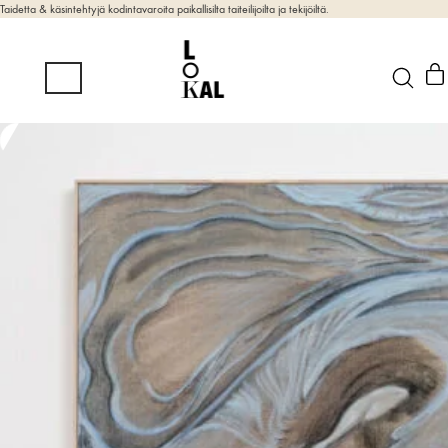
Taidetta & käsintehtyjä kodintavaroita paikallisilta taiteilijoilta ja tekijöiltä.