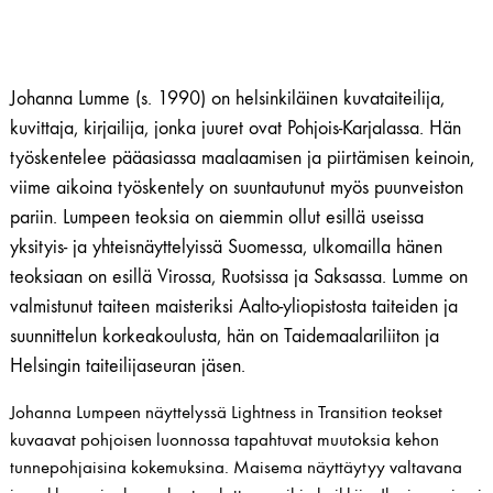
Johanna Lumme (s. 1990) on helsinkiläinen kuvataiteilija,
kuvittaja, kirjailija, jonka juuret ovat Pohjois-Karjalassa. Hän
työskentelee pääasiassa maalaamisen ja piirtämisen keinoin,
viime aikoina työskentely on suuntautunut myös puunveiston
pariin. Lumpeen teoksia on aiemmin ollut esillä useissa
yksityis- ja yhteisnäyttelyissä Suomessa, ulkomailla hänen
teoksiaan on esillä Virossa, Ruotsissa ja Saksassa. Lumme on
valmistunut taiteen maisteriksi Aalto-yliopistosta taiteiden ja
suunnittelun korkeakoulusta, hän on Taidemaalariliiton ja
Helsingin taiteilijaseuran jäsen.
Johanna Lumpeen näyttelyssä Lightness in Transition teokset
kuvaavat pohjoisen luonnossa tapahtuvat muutoksia kehon
tunnepohjaisina kokemuksina. Maisema näyttäytyy valtavana