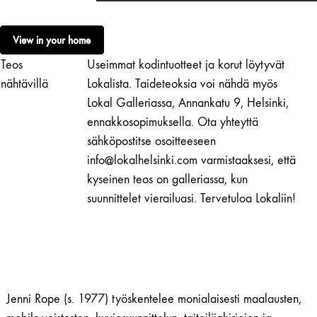
Rope
|
View in your home
Every
Teos
Useimmat kodintuotteet ja korut löytyvät
Flavour
Beans
nähtävillä
Lokalista. Taideteoksia voi nähdä myös
6
Lokal Galleriassa, Annankatu 9, Helsinki,
määrä
ennakkosopimuksella. Ota yhteyttä
sähköpostitse osoitteeseen
info@lokalhelsinki.com varmistaaksesi, että
kyseinen teos on galleriassa, kun
suunnittelet vierailuasi. Tervetuloa Lokaliin!
Jenni Rope (s. 1977) työskentelee monialaisesti maalausten,