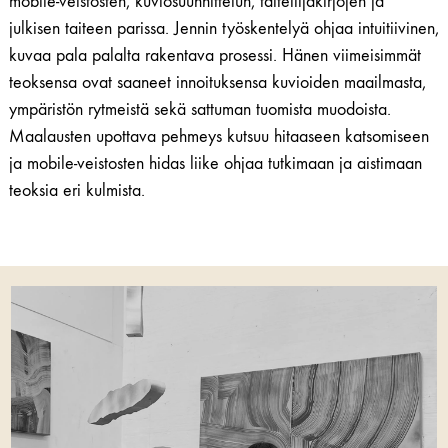
mobile-veistosten, kuviosuunnittelun, taiteilijakirjojen ja
julkisen taiteen parissa.
Jennin
työskentelyä ohjaa intuitiivinen,
kuvaa pala palalta rakentava prosessi. Hänen viimeisimmät
teoksensa ovat saaneet innoituksensa kuvioiden maailmasta,
ympäristön rytmeistä sekä sattuman tuomista muodoista.
Maalausten upottava pehmeys kutsuu hitaaseen katsomiseen
ja mobile-veistosten hidas liike ohjaa tutkimaan ja aistimaan
teoksia eri kulmista.