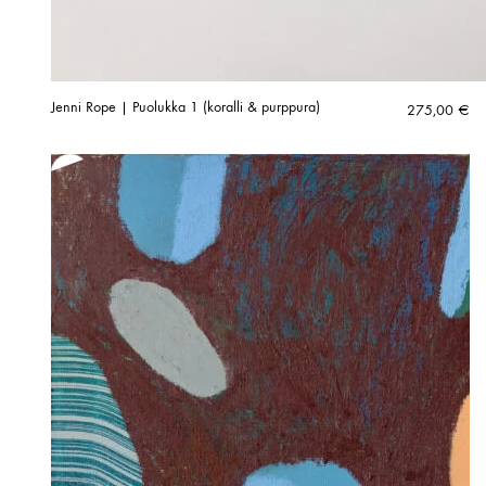
Jenni Rope | Puolukka 1 (koralli & purppura)
275,00
€