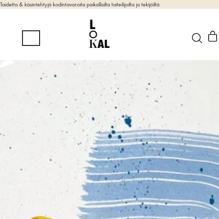
Taidetta & käsintehtyjä kodintavaroita paikallisilta taiteilijoilta ja tekijöiltä.