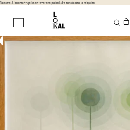
Taidetta & käsintehtyjä kodintavaroita paikallisilta taiteilijoilta ja tekijöiltä.