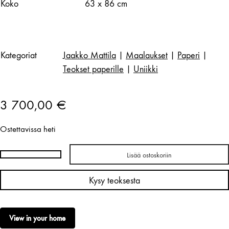
Koko
63 x 86 cm
Kategoriat
Jaakko Mattila
|
Maalaukset
|
Paperi
|
Teokset paperille
|
Uniikki
3 700,00
€
Ostettavissa heti
Lisää ostoskoriin
Jaakko
Mattila
Kysy teoksesta
|
Forest
(greenscape)
View in your home
määrä