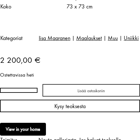
Koko
73 x 73 cm
Kategoriat
Iisa Maaranen
|
Maalaukset
|
Muu
|
Uniikki
2 200,00
€
Ostettavissa heti
Lisää ostoskoriin
Iisa
Maaranen
Kysy teoksesta
|
Return
määrä
View in your home