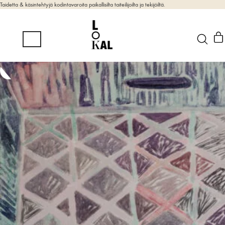
Taidetta & käsintehtyjä kodintavaroita paikallisilta taiteilijoilta ja tekijöiltä.