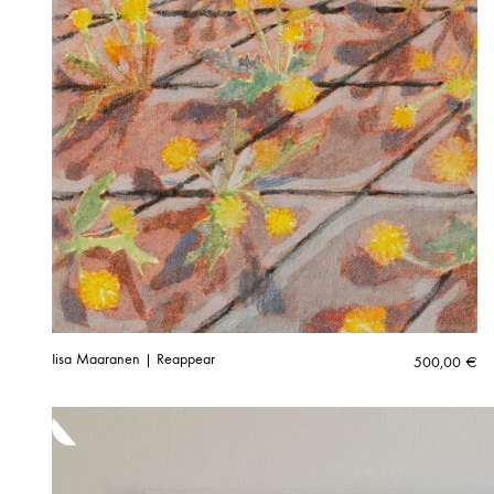
Iisa Maaranen | Reappear
500,00
€