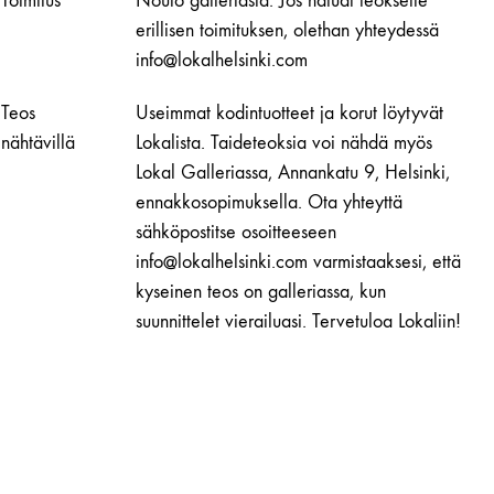
Toimitus
Nouto galleriasta. Jos haluat teokselle
erillisen toimituksen, olethan yhteydessä
info@lokalhelsinki.com
Teos
Useimmat kodintuotteet ja korut löytyvät
nähtävillä
Lokalista. Taideteoksia voi nähdä myös
Lokal Galleriassa, Annankatu 9, Helsinki,
ennakkosopimuksella. Ota yhteyttä
sähköpostitse osoitteeseen
info@lokalhelsinki.com varmistaaksesi, että
kyseinen teos on galleriassa, kun
suunnittelet vierailuasi. Tervetuloa Lokaliin!