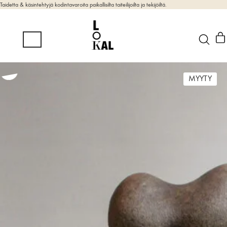
Taidetta & käsintehtyjä kodintavaroita paikallisilta taiteilijoilta ja tekijöiltä.
MYYTY