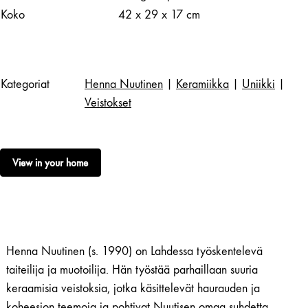
Koko
42 x 29 x 17 cm
Kategoriat
Henna Nuutinen
|
Keramiikka
|
Uniikki
|
Veistokset
View in your home
Henna Nuutinen (s. 1990) on Lahdessa työskentelevä
taiteilija ja muotoilija. Hän työstää parhaillaan suuria
keraamisia veistoksia, jotka käsittelevät haurauden ja
koheesion teemoja ja pohtivat Nuutisen omaa suhdetta