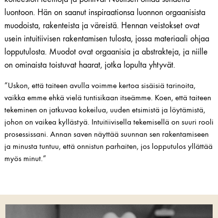
luontoon. Hän on saanut inspiraationsa luonnon orgaanisista
muodoista, rakenteista ja väreistä. Hennan veistokset ovat
usein intuitiivisen rakentamisen tulosta, jossa materiaali ohjaa
lopputulosta. Muodot ovat orgaanisia ja abstrakteja, ja niille
on ominaista toistuvat haarat, jotka lopulta yhtyvät.
”Uskon, että taiteen avulla voimme kertoa sisäisiä tarinoita,
vaikka emme ehkä vielä tuntisikaan itseämme. Koen, että taiteen
tekeminen on jatkuvaa kokeilua, uuden etsimistä ja löytämistä,
johon on vaikea kyllästyä. Intuitiivisella tekemisellä on suuri rooli
prosessissani. Annan saven näyttää suunnan sen rakentamiseen
ja minusta tuntuu, että onnistun parhaiten, jos lopputulos yllättää
myös minut.”