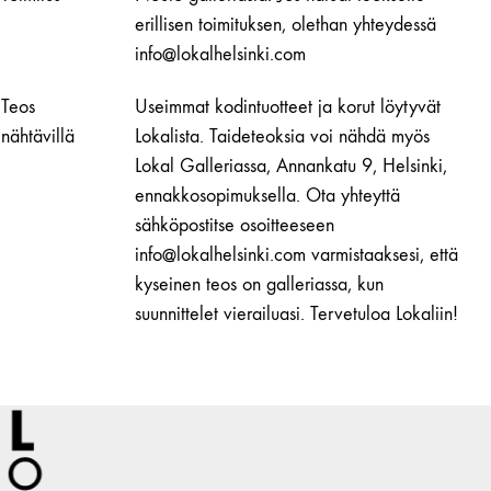
Genelec
erillisen toimituksen, olethan yhteydessä
Kaiutinjalustat
info@lokalhelsinki.com
(pari)
+
Teos
Useimmat kodintuotteet ja korut löytyvät
Genelec
nähtävillä
Lokalista. Taideteoksia voi nähdä myös
kaiuttimet
Lokal Galleriassa, Annankatu 9, Helsinki,
määrä
ennakkosopimuksella. Ota yhteyttä
sähköpostitse osoitteeseen
info@lokalhelsinki.com varmistaaksesi, että
kyseinen teos on galleriassa, kun
suunnittelet vierailuasi. Tervetuloa Lokaliin!