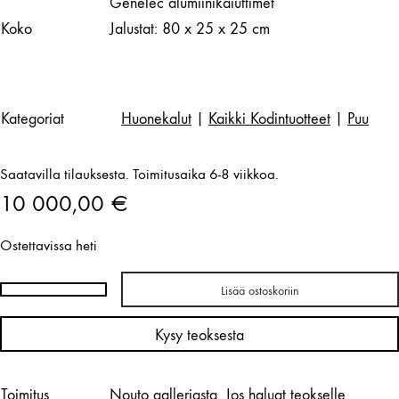
Genelec alumiinikaiuttimet
Koko
Jalustat: 80 x 25 x 25 cm
Kategoriat
Huonekalut
|
Kaikki Kodintuotteet
|
Puu
Saatavilla tilauksesta. Toimitusaika 6-8 viikkoa.
10 000,00
€
Ostettavissa heti
Lisää ostoskoriin
Harri
Koskinen
Kysy teoksesta
x
Shimber
|
Toimitus
Nouto galleriasta. Jos haluat teokselle