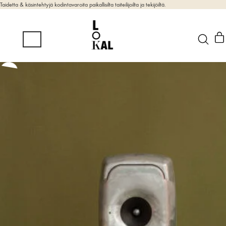
Taidetta & käsintehtyjä kodintavaroita paikallisilta taiteilijoilta ja tekijöiltä.